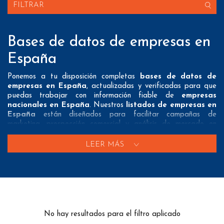
FILTRAR
Bases de datos de empresas en
España
Ponemos a tu disposición completas
bases de datos de
empresas en España
, actualizadas y verificadas para que
puedas trabajar con información fiable de
empresas
nacionales en España
. Nuestros
listados de empresas en
España
están diseñados para facilitar campañas de
marketing, prospección comercial y análisis de mercado en
todo el territorio.
LEER MÁS
Información de empresas en España verificada y
segmentada
Cada base de datos incluye
información de empresas en
España
detallada: direcciones postales, teléfonos fijos y
móviles, correos electrónicos activos, razón social, actividad
No hay resultados para el filtro aplicado
económica, tamaño de empresa, página web y otros datos