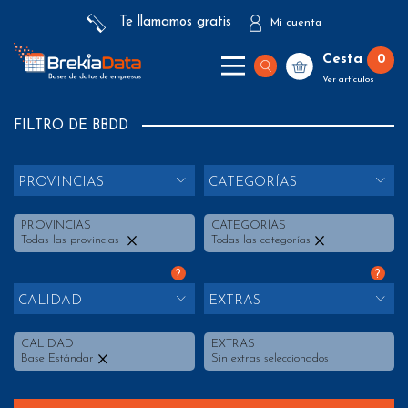
Te llamamos gratis
Mi cuenta
Cesta
0
Ver artículos
FILTRO DE BBDD
PROVINCIAS
CATEGORÍAS
PROVINCIAS
CATEGORÍAS
Todas las provincias
Todas las categorías
?
?
CALIDAD
EXTRAS
CALIDAD
EXTRAS
Base Estándar
Sin extras seleccionados