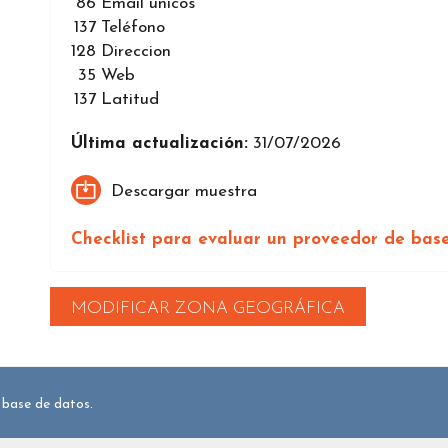
86
Email únicos
137
Teléfono
128
Direccion
35
Web
137
Latitud
Última actualización:
31/07/2026
Descargar muestra
Checklist para evaluar un proveedor de bas
MODIFICAR ZONA GEOGRÁFICA
 base de datos.