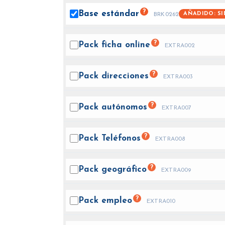
?
Base
estándar
AÑADIDO: SI
BRK0262
?
Pack ficha
online
EXTRA002
?
Pack
direcciones
EXTRA003
?
Pack
autónomos
EXTRA007
?
Pack
Teléfonos
EXTRA008
?
Pack
geográfico
EXTRA009
?
Pack
empleo
EXTRA010