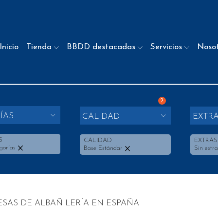
Inicio
Tienda
BBDD destacadas
Servicios
Noso
?
ÍAS
CALIDAD
EXTR
S
CALIDAD
EXTRAS
gorías
Base Estándar
Sin extra
SAS DE ALBAÑILERÍA EN ESPAÑA