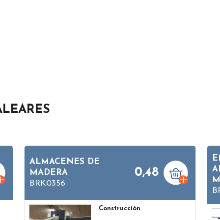
ALEARES
E
ALMACENES DE
A
0,48
MADERA
M
BRK0356
B
Construcción