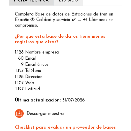
FICHA TÉCNICA
LISTADO
Completa Base de datos de Estaciones de tren en
España.🌟 Calidad y servicio ✔️ → 📲 Llámanos sin
compromiso.
¿Por qué esta base de datos tiene menos
registros que otras?
1.128
Nombre empresa
60
Email
9
Email únicos
1.127
Teléfono
1.128
Direccion
1.107
Web
1.127
Latitud
Última actualización:
31/07/2026
Descargar muestra
Checklist para evaluar un proveedor de bases