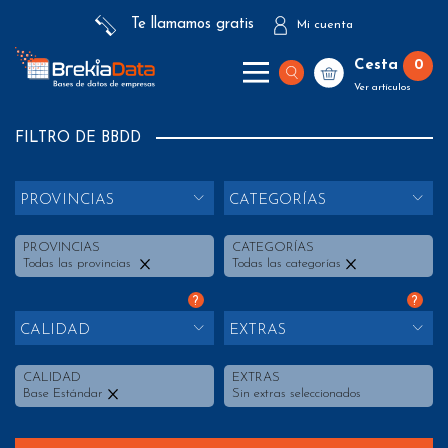
Te llamamos gratis
Mi cuenta
Cesta
0
Ver artículos
FILTRO DE BBDD
PROVINCIAS
CATEGORÍAS
PROVINCIAS
CATEGORÍAS
Todas las provincias
Todas las categorías
?
?
CALIDAD
EXTRAS
CALIDAD
EXTRAS
Base Estándar
Sin extras seleccionados