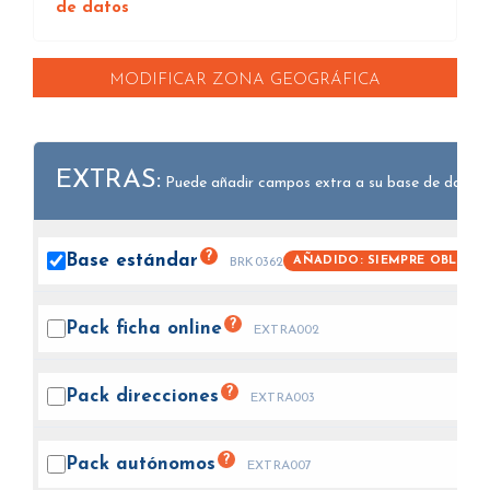
de datos
MODIFICAR ZONA GEOGRÁFICA
EXTRAS:
Puede añadir campos extra a su base de datos.
?
Base
estándar
AÑADIDO: SIEMPRE OBLIGAT
BRK0362
?
Pack ficha
online
EXTRA002
?
Pack
direcciones
EXTRA003
?
Pack
autónomos
EXTRA007