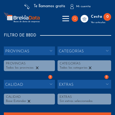
Te llamamos gratis
Mi cuenta
Cesta
0
Ver artículos
FILTRO DE BBDD
PROVINCIAS
CATEGORÍAS
PROVINCIAS
CATEGORÍAS
Todas las provincias
Todas las categorías
?
?
CALIDAD
EXTRAS
CALIDAD
EXTRAS
Base Estándar
Sin extras seleccionados