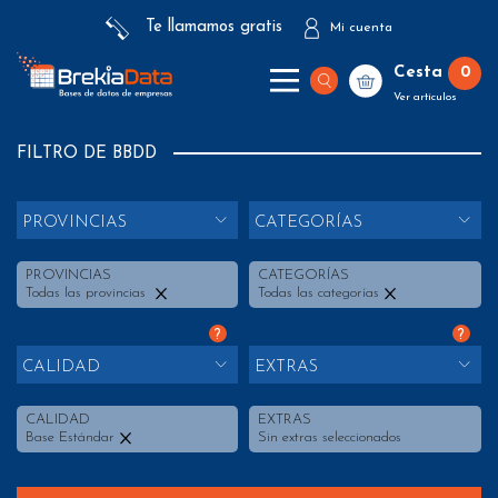
Te llamamos gratis
Mi cuenta
Cesta
0
Ver artículos
FILTRO DE BBDD
PROVINCIAS
CATEGORÍAS
PROVINCIAS
CATEGORÍAS
Todas las provincias
Todas las categorías
?
?
CALIDAD
EXTRAS
CALIDAD
EXTRAS
Base Estándar
Sin extras seleccionados