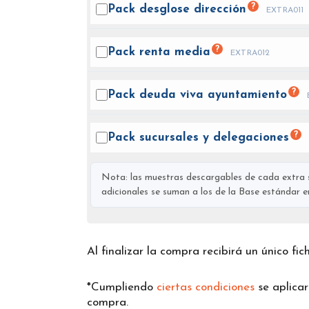
?
Pack desglose
dirección
EXTRA011
?
Pack renta
media
EXTRA012
?
Pack deuda viva
ayuntamiento
?
Pack sucursales y
delegaciones
Nota: las muestras descargables de cada extra s
adicionales se suman a los de la Base estándar en 
Al finalizar la compra recibirá un único fi
*Cumpliendo
ciertas condiciones
se aplica
compra.