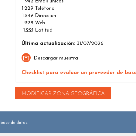
942
Email únicos
1.229
Teléfono
1.249
Direccion
928
Web
1.221
Latitud
Última actualización:
31/07/2026
Descargar muestra
Checklist para evaluar un proveedor de bas
MODIFICAR ZONA GEOGRÁFICA
 base de datos.