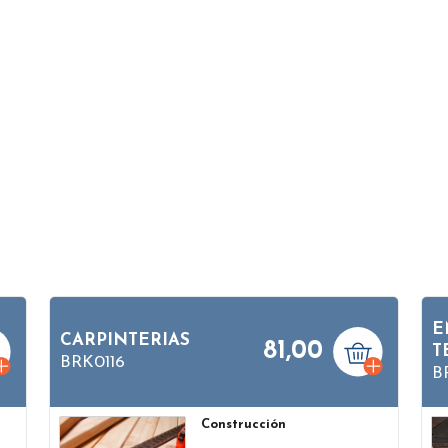
E
CARPINTERIAS
81,00
T
BRK0116
B
Construcción