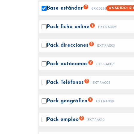
?
Base
estándar
AÑADIDO: SI
BRK0296
?
Pack ficha
online
EXTRA002
?
Pack
direcciones
EXTRA003
?
Pack
autónomos
EXTRA007
?
Pack
Teléfonos
EXTRA008
?
Pack
geográfico
EXTRA009
?
Pack
empleo
EXTRA010