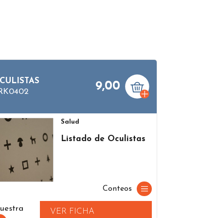
CULISTAS
9,00
RK0402
Salud
Listado de Oculistas
Conteos
uestra
VER FICHA