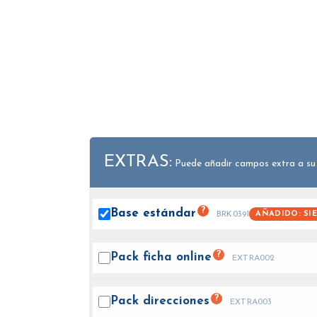
EXTRAS:
Puede añadir campos extra a su
?
Base
estándar
AÑADIDO: SI
BRK0391
?
Pack ficha
online
EXTRA002
?
Pack
direcciones
EXTRA003