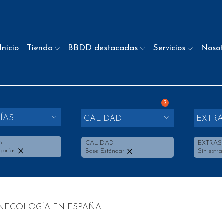
Inicio
Tienda
BBDD destacadas
Servicios
Noso
?
ÍAS
CALIDAD
EXTR
S
CALIDAD
EXTRAS
gorías
Base Estándar
Sin extra
INECOLOGÍA EN ESPAÑA