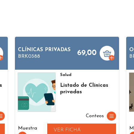
CLÍNICAS PRIVADAS
O
69,00
BRK0388
B
Salud
s
Listado de Clínicas
s
privadas
Conteos
Muestra
M
VER FICHA