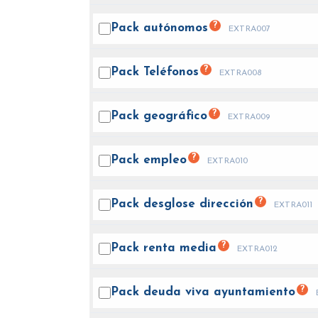
?
Pack
autónomos
EXTRA007
?
Pack
Teléfonos
EXTRA008
?
Pack
geográfico
EXTRA009
?
Pack
empleo
EXTRA010
?
Pack desglose
dirección
EXTRA011
?
Pack renta
media
EXTRA012
?
Pack deuda viva
ayuntamiento