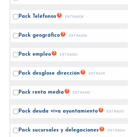
?
Pack
Teléfonos
EXTRA008
?
Pack
geográfico
EXTRA009
?
Pack
empleo
EXTRA010
?
Pack desglose
dirección
EXTRA011
?
Pack renta
media
EXTRA012
?
Pack deuda viva
ayuntamiento
EXTRA013
?
Pack sucursales y
delegaciones
EXTRA014