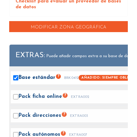
Checklist para evaluar un proveedor de bases
de datos
MODIFICAR ZONA GEOGRÁFICA
EXTRAS:
Puede añadir campos extra a su base de datos.
?
Base
estándar
AÑADIDO: SIEMPRE OBLIGAT
BRK0412
?
Pack ficha
online
EXTRA002
?
Pack
direcciones
EXTRA003
?
Pack
autónomos
EXTRA007