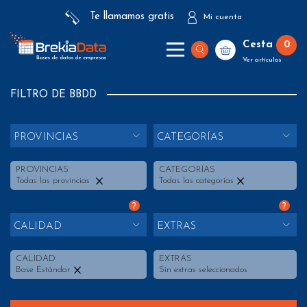
Te llamamos gratis
Mi cuenta
Cesta
0
Ver artículos
FILTRO DE BBDD
PROVINCIAS
CATEGORÍAS
PROVINCIAS
CATEGORÍAS
Todas las provincias
Todas las categorías
?
?
CALIDAD
EXTRAS
CALIDAD
EXTRAS
Base Estándar
Sin extras seleccionados