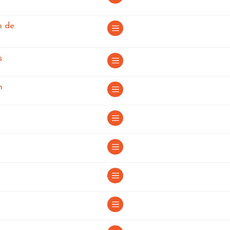
n de
aña
en España
s
en España
n
España