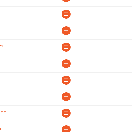
paña
España
en España
es
en España
dad
e