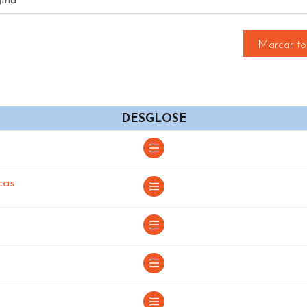
sde 62 euros de compra, iva incluido.
ros/as Lista de Profesionales mediante los filtros que se 
Marcar tod
provincias o comunidades diferentes a la actual . Como e
ucía
,
Barcelona
,
Cataluña
,
Madrid
,
Malaga
,
Sevilla
,
Vale
sionales en España lo hacemos en
formato zip
. Se enví
 una carpeta llamada ACTIVIDADES en la que tendrá tant
DESGLOSE
chero Excel que contendrá todas las actividades. Esto lo
el cliente necesita.
en España
cas
spaña