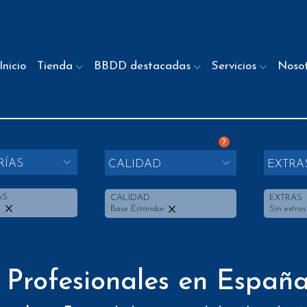
Inicio
Tienda
BBDD destacadas
Servicios
Noso
?
RÍAS
CALIDAD
EXTRA
AS
CALIDAD
EXTRAS
s
Base Estándar
Sin extras
 Profesionales en Españ