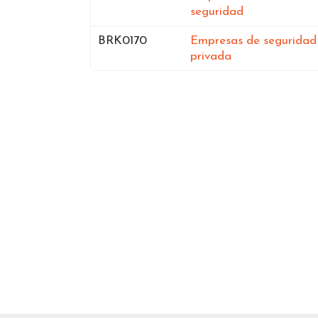
en España
seguridad
Bases de datos de
BRK0170
Empresas de seguridad
en España
privada