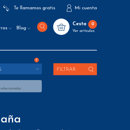
Te llamamos gratis
Mi cuenta
Cesta
0
tros
Blog
Ver artículos
?
S
FILTRAR
 seleccionados
paña