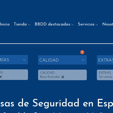
Inicio
Tienda
BBDD destacadas
Servicios
Noso
?
RÍAS
CALIDAD
EXTRA
AS
CALIDAD
EXTRAS
Base Estándar
Sin extras
esas de Seguridad en Es