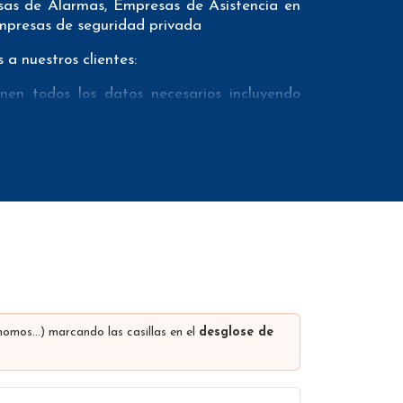
sas de Alarmas, Empresas de Asistencia en
Empresas de seguridad privada
a nuestros clientes:
en todos los datos necesarios incluyendo
eficacia.
s como teléfonos móviles con el fin de que
reviamente mediante un proveedor externo de
mail marketing. Además ofrecemos el conteo
den incluir muchos otros datos (los campos
 nombre de la empresa, comunidad autónoma,
rls en las distintas redes sociales…
ónomos…) marcando las casillas en el
desglose de
los descuentos se realizan dependiendo del