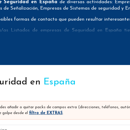
e Seguridad en España
de diversas actividades: Empre
as de Señalización, Empresas de Sistemas de seguridad y 
ibles formas de contacto que pueden resultar interesantes 
/as Listados de empresas de Seguridad en España tien
tal para que pueda realizar su mailing postal con la máxima 
datos de Seguridad en España aportan tanto teléfonos fijo
 campañas de telemarketing.
os del sector Seguridad en España han sido verificados p
or número de rebotes cuando realizan sus campañas de e
 se sepa exactamente que es lo que se estaría comprando.
guridad en
España
/as
Listados de empresas de Seguridad en España
pue
os usada), pero podrían ser datos como los siguientes:
eolocalización, tipo de sociedad, actividad de la empresa, u
edes añadir o quitar packs de campos extra (direcciones, teléfonos, aut
na son
precios con iva incluido y antes de descuentos
(
 golpe desde el
filtro de EXTRAS
.
sde 62 euros de compra, iva incluido.
gina