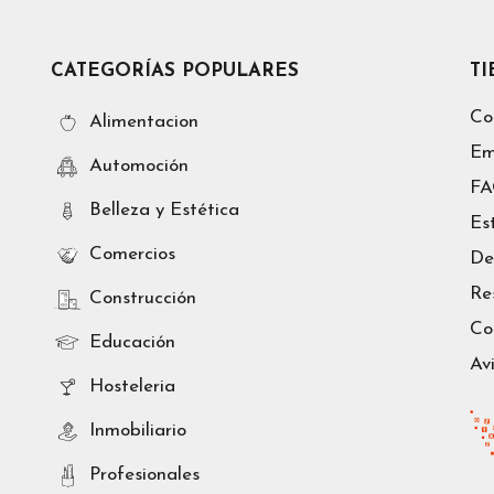
CATEGORÍAS POPULARES
T
Co
Alimentacion
Em
Automoción
F
Belleza y Estética
Es
Comercios
De
Re
Construcción
Co
Educación
Av
Hosteleria
Inmobiliario
Profesionales