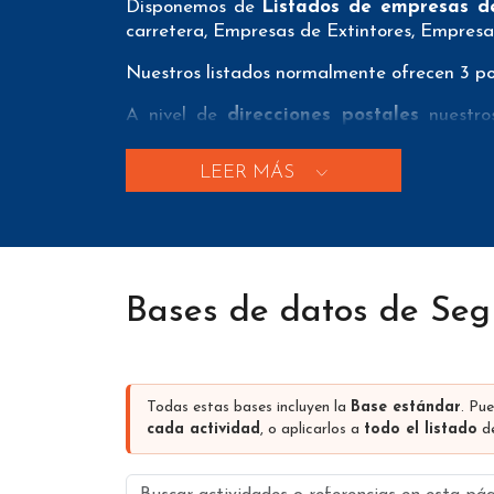
Disponemos de
Listados de empresas d
carretera, Empresas de Extintores, Empres
Nuestros listados normalmente ofrecen 3 pos
A nivel de
direcciones postales
nuestros
dirección, localidad, provincia y código pos
LEER MÁS
A nivel de
teléfonos
nuestros/as Bases de 
nuestros clientes puedan realizar exitosas
A nivel de
emails
nuestros/as Bases de dat
forma que nuestros clientes tengan el men
de emails e emails únicos con el fin de que
Bases de datos de Se
Aparte de estos 3 tipos de datos nuestros
que contiene dependen de la fuente de dat
dirección de la página web, coordenadas de g
Todas estas bases incluyen la
Base estándar
. Pu
Los precios que se muestran en esta pági
cada actividad
, o aplicarlos a
todo el listado
de
volumen de compras). Tenemos descuentos de
Buscar actividades o referencias en esta pá