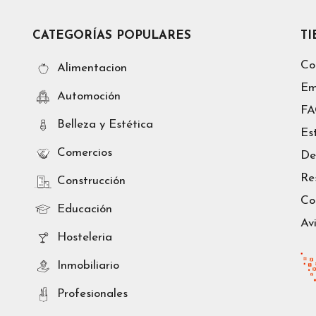
CATEGORÍAS POPULARES
T
Co
Alimentacion
Em
Automoción
F
Belleza y Estética
Es
Comercios
De
Re
Construcción
Co
Educación
Av
Hosteleria
Inmobiliario
Profesionales