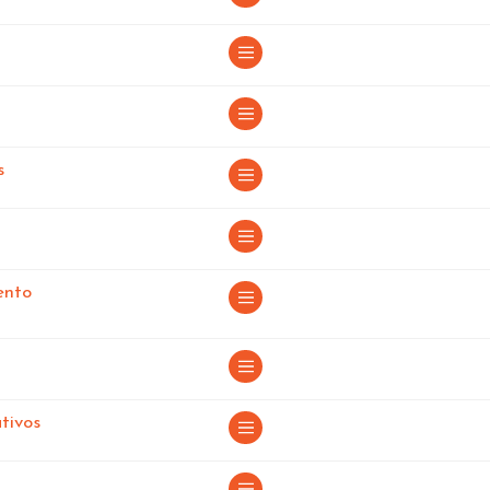
en La Rioja
s
n La Rioja
ento
oja
 La Rioja
en La Rioja
tivos