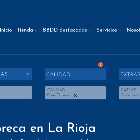
Inicio
Tienda
BBDD destacadas
Servicios
Noso
?
ÍAS
CALIDAD
EXTRA
S
CALIDAD
EXTRAS
Base Estándar
Sin extras 
reca en La Rioja