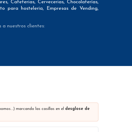
es, Cafeterias, Cervecerias, Chocolaterías,
to para hostelería, Empresas de Vending,
a nuestros clientes:
 necesarios incluyendo dirección, localidad,
 fijos como teléfonos móviles con el fin de
viamente mediante un proveedor externo de
mail marketing. Además ofrecemos el conteo
uchos otros datos (los campos que contiene
presa, comunidad autónoma, dirección de la
ónomos…) marcando las casillas en el
desglose de
intas redes sociales…
los descuentos se realizan dependiendo del