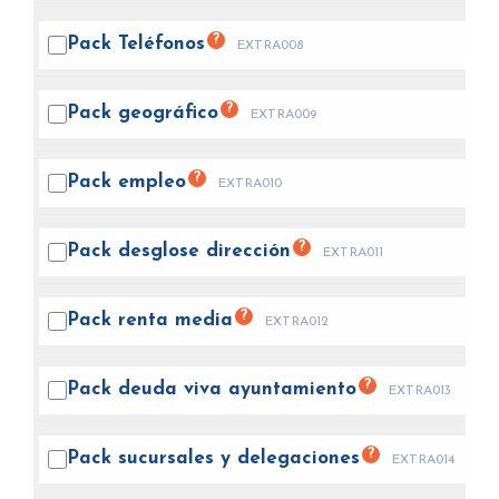
?
Pack
Teléfonos
EXTRA008
?
Pack
geográfico
EXTRA009
?
Pack
empleo
EXTRA010
?
Pack desglose
dirección
EXTRA011
?
Pack renta
media
EXTRA012
?
Pack deuda viva
ayuntamiento
EXTRA013
?
Pack sucursales y
delegaciones
EXTRA014