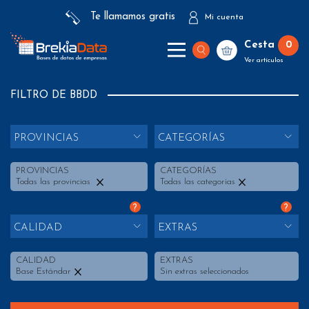
Te llamamos gratis
Mi cuenta
Cesta
0
Ver artículos
FILTRO DE BBDD
PROVINCIAS
CATEGORÍAS
PROVINCIAS
CATEGORÍAS
Todas las provincias
Todas las categorías
?
?
CALIDAD
EXTRAS
CALIDAD
EXTRAS
Base Estándar
Sin extras seleccionados