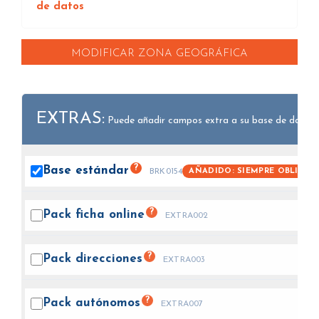
de datos
MODIFICAR ZONA GEOGRÁFICA
EXTRAS:
Puede añadir campos extra a su base de datos.
?
Base
estándar
AÑADIDO: SIEMPRE OBLIGAT
BRK0154
?
Pack ficha
online
EXTRA002
?
Pack
direcciones
EXTRA003
?
Pack
autónomos
EXTRA007