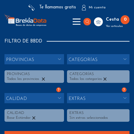
Te llamamos gratis
Mi cuenta
Cesta
0
Ver artículos
FILTRO DE BBDD
PROVINCIAS
CATEGORÍAS
PROVINCIAS
CATEGORÍAS
Todas las provincias
Todas las categorías
?
?
CALIDAD
EXTRAS
CALIDAD
EXTRAS
Base Estándar
Sin extras seleccionados