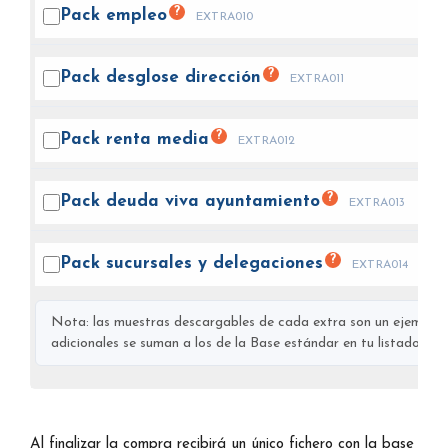
?
Pack
empleo
EXTRA010
?
Pack desglose
dirección
EXTRA011
?
Pack renta
media
EXTRA012
?
Pack deuda viva
ayuntamiento
EXTRA013
?
Pack sucursales y
delegaciones
EXTRA014
Nota: las muestras descargables de cada extra son un ejemplo s
adicionales se suman a los de la Base estándar en tu listado final
Al finalizar la compra recibirá un único fichero con la base