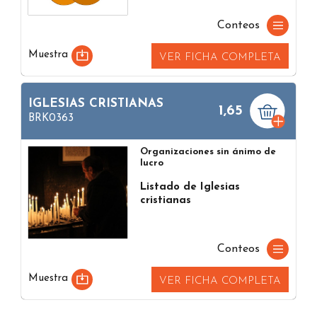
Conteos
Muestra
VER FICHA COMPLETA
IGLESIAS CRISTIANAS
1,65
BRK0363
Organizaciones sin ánimo de
lucro
Listado de Iglesias
cristianas
Conteos
Muestra
VER FICHA COMPLETA