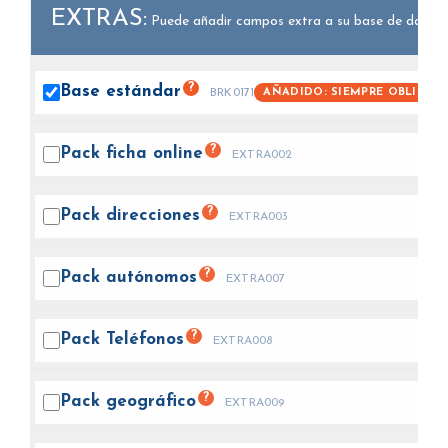
EXTRAS:
Puede añadir campos extra a su base de datos.
?
Base
estándar
AÑADIDO: SIEMPRE OBLIGAT
BRK0171
?
Pack ficha
online
EXTRA002
?
Pack
direcciones
EXTRA003
?
Pack
autónomos
EXTRA007
?
Pack
Teléfonos
EXTRA008
?
Pack
geográfico
EXTRA009