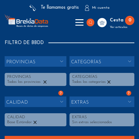
Te llamamos gratis
Mi cuenta
Cesta
0
Ver artículos
FILTRO DE BBDD
PROVINCIAS
CATEGORÍAS
PROVINCIAS
CATEGORÍAS
Todas las provincias
Todas las categorías
?
?
CALIDAD
EXTRAS
CALIDAD
EXTRAS
Base Estándar
Sin extras seleccionados