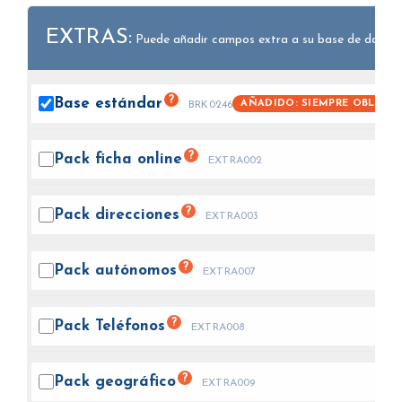
EXTRAS:
Puede añadir campos extra a su base de datos.
?
Base
estándar
AÑADIDO: SIEMPRE OBLIGAT
BRK0246
?
Pack ficha
online
EXTRA002
?
Pack
direcciones
EXTRA003
?
Pack
autónomos
EXTRA007
?
Pack
Teléfonos
EXTRA008
?
Pack
geográfico
EXTRA009