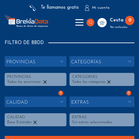
Te llamamos gratis
Mi cuenta
Cesta
0
Ver artículos
FILTRO DE BBDD
PROVINCIAS
CATEGORÍAS
PROVINCIAS
CATEGORÍAS
Todas las provincias
Todas las categorías
?
?
CALIDAD
EXTRAS
CALIDAD
EXTRAS
Base Estándar
Sin extras seleccionados