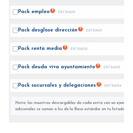
?
Pack
empleo
EXTRA010
?
Pack desglose
dirección
EXTRA011
?
Pack renta
media
EXTRA012
?
Pack deuda viva
ayuntamiento
EXTRA013
?
Pack sucursales y
delegaciones
EXTRA014
Nota: las muestras descargables de cada extra son un ejemplo s
adicionales se suman a los de la Base estándar en tu listado final