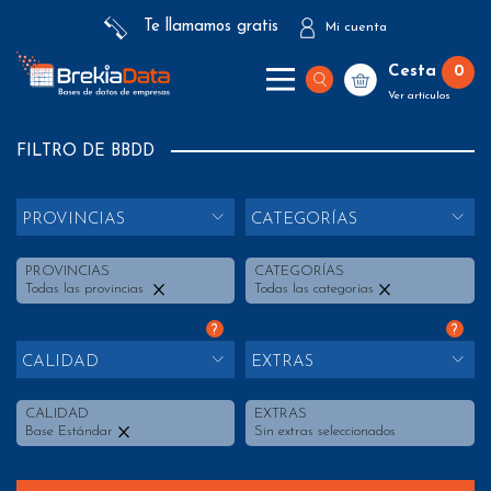
Te llamamos gratis
Mi cuenta
Cesta
0
Ver artículos
FILTRO DE BBDD
PROVINCIAS
CATEGORÍAS
PROVINCIAS
CATEGORÍAS
Todas las provincias
Todas las categorías
?
?
CALIDAD
EXTRAS
CALIDAD
EXTRAS
Base Estándar
Sin extras seleccionados