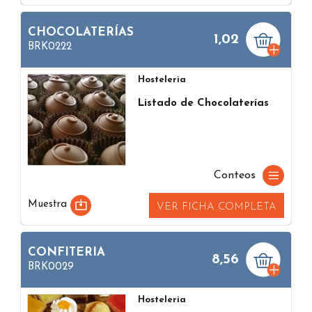
CHOCOLATERÍAS
1,02
BRK0222
Hosteleria
Listado de Chocolaterías
Conteos
Muestra
VER FICHA COMPLETA
CONFITERIA
8,56
BRK0029
Hosteleria