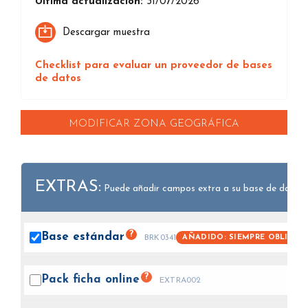
Última actualización:
31/07/2026
Descargar muestra
Checklist para evaluar un proveedor de bases
de datos
MODIFICAR ZONA GEOGRÁFICA
EXTRAS:
Puede añadir campos extra a su base de datos.
?
Base
estándar
AÑADIDO: SIEMPRE OBLIGAT
BRK0341
?
Pack ficha
online
EXTRA002