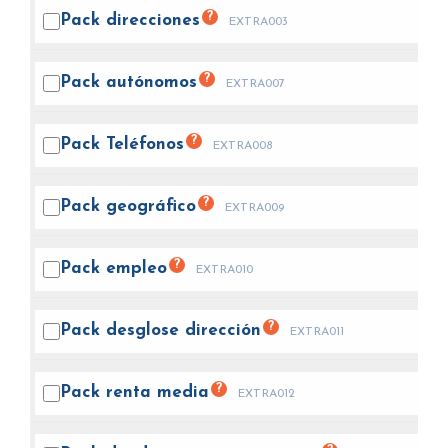
?
Pack
direcciones
EXTRA003
?
Pack
autónomos
EXTRA007
?
Pack
Teléfonos
EXTRA008
?
Pack
geográfico
EXTRA009
?
Pack
empleo
EXTRA010
?
Pack desglose
dirección
EXTRA011
?
Pack renta
media
EXTRA012