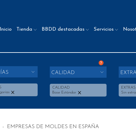
Inicio
Tienda
BBDD destacadas
Servicios
Noso
?
ÍAS
CALIDAD
EXTR
S
CALIDAD
EXTRAS
gorías
Base Estándar
Sin extra
-
EMPRESAS DE MOLDES EN ESPAÑA