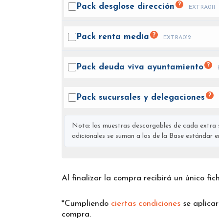
?
Pack desglose
dirección
EXTRA011
?
Pack renta
media
EXTRA012
?
Pack deuda viva
ayuntamiento
?
Pack sucursales y
delegaciones
Nota: las muestras descargables de cada extra s
adicionales se suman a los de la Base estándar en 
Al finalizar la compra recibirá un único fi
*Cumpliendo
ciertas condiciones
se aplica
compra.