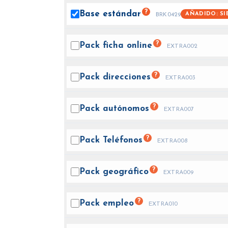
?
Base
estándar
AÑADIDO: SI
BRK0429
?
Pack ficha
online
EXTRA002
?
Pack
direcciones
EXTRA003
?
Pack
autónomos
EXTRA007
?
Pack
Teléfonos
EXTRA008
?
Pack
geográfico
EXTRA009
?
Pack
empleo
EXTRA010