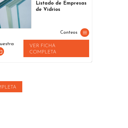
Listado de Empresas
de Vidrios
Conteos
uestra
VER FICHA
COMPLETA
MPLETA