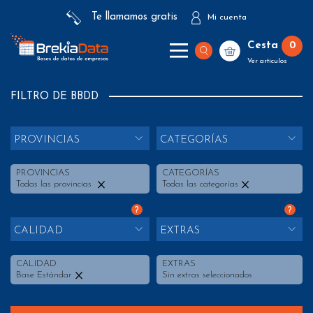
Te llamamos gratis
Mi cuenta
Cesta
0
Ver artículos
FILTRO DE BBDD
PROVINCIAS
CATEGORÍAS
PROVINCIAS
CATEGORÍAS
Todas las provincias
Todas las categorías
?
?
CALIDAD
EXTRAS
CALIDAD
EXTRAS
Base Estándar
Sin extras seleccionados