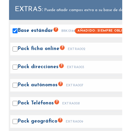
EXTRAS:
Puede añadir campos extra a su base de datos.
?
Base
estándar
AÑADIDO: SIEMPRE OBLIGAT
BRK0144
?
Pack ficha
online
EXTRA002
?
Pack
direcciones
EXTRA003
?
Pack
autónomos
EXTRA007
?
Pack
Teléfonos
EXTRA008
?
Pack
geográfico
EXTRA009