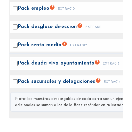
?
Pack
empleo
EXTRA010
?
Pack desglose
dirección
EXTRA011
?
Pack renta
media
EXTRA012
?
Pack deuda viva
ayuntamiento
EXTRA013
?
Pack sucursales y
delegaciones
EXTRA014
Nota: las muestras descargables de cada extra son un ejemplo s
adicionales se suman a los de la Base estándar en tu listado final