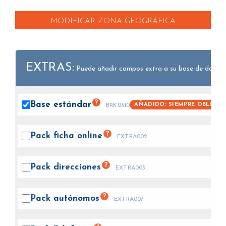
MODIFICAR ZONA GEOGRÁFICA
EXTRAS:
Puede añadir campos extra a su base de datos.
?
Base
estándar
AÑADIDO: SIEMPRE OBLIGAT
BRK0310
?
Pack ficha
online
EXTRA002
?
Pack
direcciones
EXTRA003
?
Pack
autónomos
EXTRA007