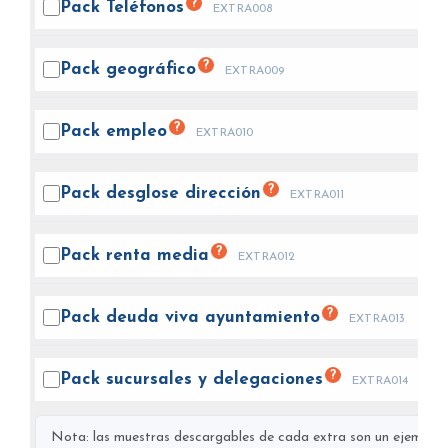
?
Pack
Teléfonos
EXTRA008
?
Pack
geográfico
EXTRA009
?
Pack
empleo
EXTRA010
?
Pack desglose
dirección
EXTRA011
?
Pack renta
media
EXTRA012
?
Pack deuda viva
ayuntamiento
EXTRA013
?
Pack sucursales y
delegaciones
EXTRA014
Nota: las muestras descargables de cada extra son un ejemplo s