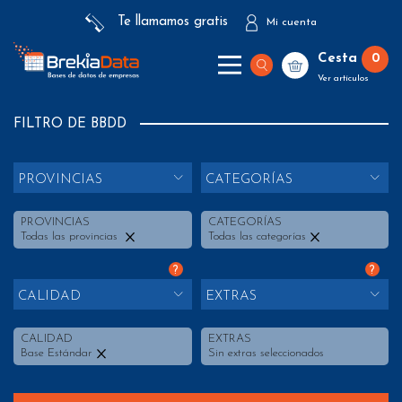
Te llamamos gratis
Mi cuenta
Cesta
0
Ver artículos
FILTRO DE BBDD
PROVINCIAS
CATEGORÍAS
PROVINCIAS
CATEGORÍAS
Todas las provincias
Todas las categorías
?
?
CALIDAD
EXTRAS
CALIDAD
EXTRAS
Base Estándar
Sin extras seleccionados