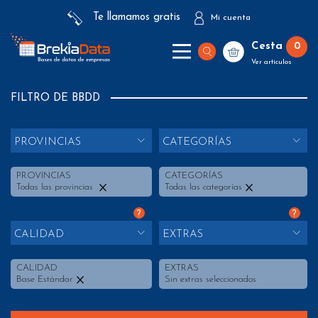
Te llamamos gratis
Mi cuenta
Cesta
0
Ver artículos
FILTRO DE BBDD
PROVINCIAS
CATEGORÍAS
PROVINCIAS
CATEGORÍAS
Todas las provincias
Todas las categorías
?
?
CALIDAD
EXTRAS
CALIDAD
EXTRAS
Base Estándar
Sin extras seleccionados