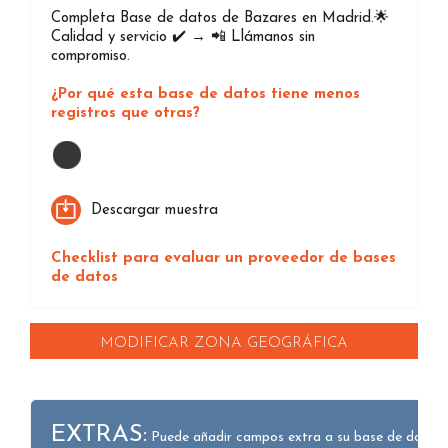
Completa Base de datos de Bazares en Madrid.🌟
Calidad y servicio ✔️ → 📲 Llámanos sin
compromiso.
¿Por qué esta base de datos tiene menos
registros que otras?
Loading...
Descargar muestra
Checklist para evaluar un proveedor de bases
de datos
MODIFICAR ZONA GEOGRÁFICA
EXTRAS:
Puede añadir campos extra a su base de datos.