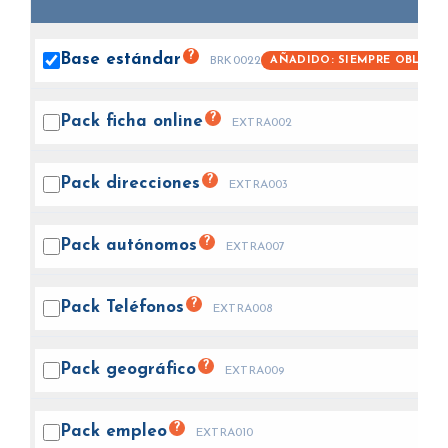
?
Base
estándar
AÑADIDO: SIEMPRE OBLIGA
BRK0022
?
Pack ficha
online
EXTRA002
?
Pack
direcciones
EXTRA003
?
Pack
autónomos
EXTRA007
?
Pack
Teléfonos
EXTRA008
?
Pack
geográfico
EXTRA009
?
Pack
empleo
EXTRA010