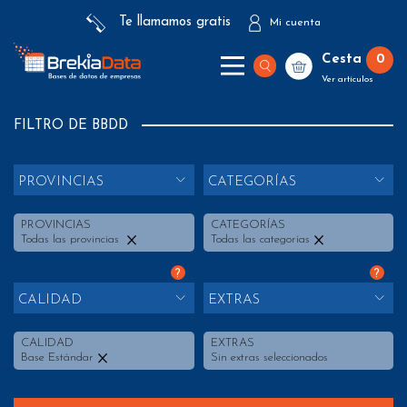
Te llamamos gratis
Mi cuenta
Cesta
0
Ver artículos
FILTRO DE BBDD
PROVINCIAS
CATEGORÍAS
PROVINCIAS
CATEGORÍAS
Todas las provincias
Todas las categorías
?
?
CALIDAD
EXTRAS
CALIDAD
EXTRAS
Base Estándar
Sin extras seleccionados