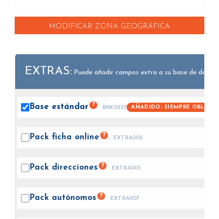
MODIFICAR ZONA GEOGRÁFICA
EXTRAS:
Puede añadir campos extra a su base de datos.
?
Base
estándar
AÑADIDO: SIEMPRE OBLIGAT
BRK0237
?
Pack ficha
online
EXTRA002
?
Pack
direcciones
EXTRA003
?
Pack
autónomos
EXTRA007