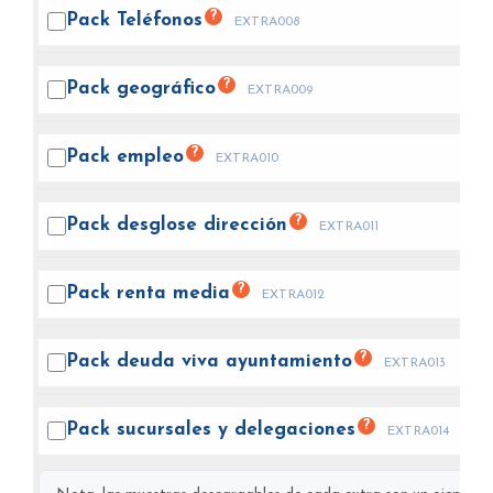
?
Pack
Teléfonos
EXTRA008
?
Pack
geográfico
EXTRA009
?
Pack
empleo
EXTRA010
?
Pack desglose
dirección
EXTRA011
?
Pack renta
media
EXTRA012
?
Pack deuda viva
ayuntamiento
EXTRA013
?
Pack sucursales y
delegaciones
EXTRA014