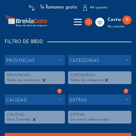
Te llamamos gratis
Mi cuenta
Cesta
0
Ver artículos
FILTRO DE BBDD
PROVINCIAS
CATEGORÍAS
PROVINCIAS
CATEGORÍAS
Todas las provincias
Todas las categorías
?
?
CALIDAD
EXTRAS
CALIDAD
EXTRAS
Base Estándar
Sin extras seleccionados