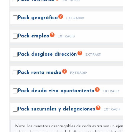
?
Pack
geográfico
EXTRA009
?
Pack
empleo
EXTRA010
?
Pack desglose
dirección
EXTRA011
?
Pack renta
media
EXTRA012
?
Pack deuda viva
ayuntamiento
EXTRA013
?
Pack sucursales y
delegaciones
EXTRA014
Nota: las muestras descargables de cada extra son un ejemplo s