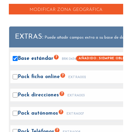
MODIFICAR ZONA GEOGRÁFICA
EXTRAS:
Puede añadir campos extra a su base de datos.
?
Base
estándar
AÑADIDO: SIEMPRE OBLIGAT
BRK0439
?
Pack ficha
online
EXTRA002
?
Pack
direcciones
EXTRA003
?
Pack
autónomos
EXTRA007
?
Pack
Teléfonos
EXTRA008