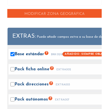
MODIFICAR ZONA GEOGRÁFICA
EXTRAS:
Puede añadir campos extra a su base de datos.
?
Base
estándar
AÑADIDO: SIEMPRE OBLIGAT
BRK0218
?
Pack ficha
online
EXTRA002
?
Pack
direcciones
EXTRA003
?
Pack
autónomos
EXTRA007