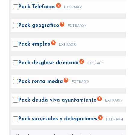
?
Pack
Teléfonos
EXTRA008
?
Pack
geográfico
EXTRA009
?
Pack
empleo
EXTRA010
?
Pack desglose
dirección
EXTRA011
?
Pack renta
media
EXTRA012
?
Pack deuda viva
ayuntamiento
EXTRA013
?
Pack sucursales y
delegaciones
EXTRA014