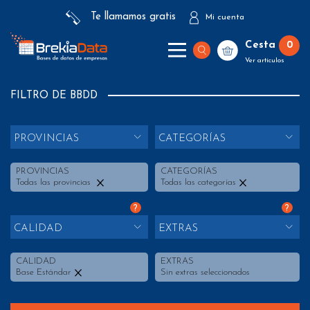
Te llamamos gratis
Mi cuenta
Cesta
0
Ver artículos
FILTRO DE BBDD
PROVINCIAS
CATEGORÍAS
PROVINCIAS
CATEGORÍAS
Todas las provincias
Todas las categorías
?
?
CALIDAD
EXTRAS
CALIDAD
EXTRAS
Base Estándar
Sin extras seleccionados