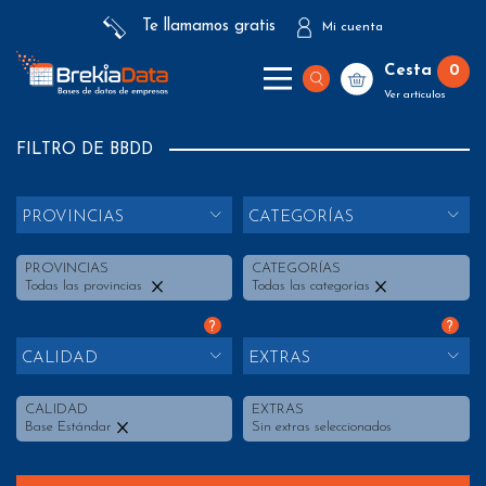
Te llamamos gratis
Mi cuenta
Cesta
0
Ver artículos
FILTRO DE BBDD
PROVINCIAS
CATEGORÍAS
PROVINCIAS
CATEGORÍAS
Todas las provincias
Todas las categorías
?
?
CALIDAD
EXTRAS
CALIDAD
EXTRAS
Base Estándar
Sin extras seleccionados