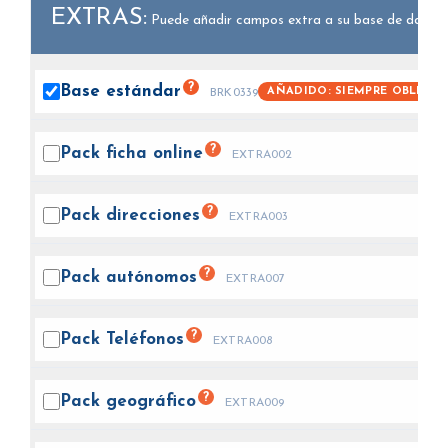
EXTRAS:
Puede añadir campos extra a su base de datos.
?
Base
estándar
AÑADIDO: SIEMPRE OBLIGAT
BRK0339
?
Pack ficha
online
EXTRA002
?
Pack
direcciones
EXTRA003
?
Pack
autónomos
EXTRA007
?
Pack
Teléfonos
EXTRA008
?
Pack
geográfico
EXTRA009