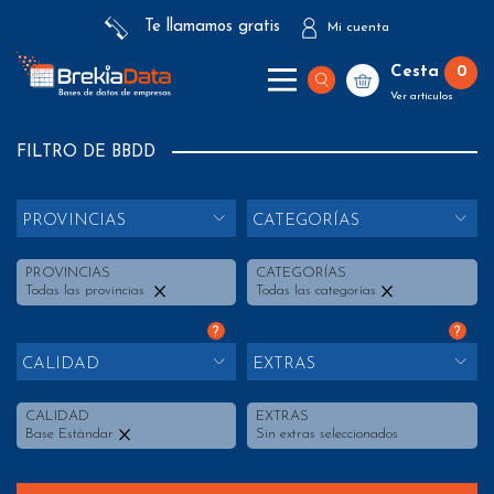
Te llamamos gratis
Mi cuenta
Cesta
0
Ver artículos
FILTRO DE BBDD
PROVINCIAS
CATEGORÍAS
PROVINCIAS
CATEGORÍAS
Todas las provincias
Todas las categorías
?
?
CALIDAD
EXTRAS
CALIDAD
EXTRAS
Base Estándar
Sin extras seleccionados