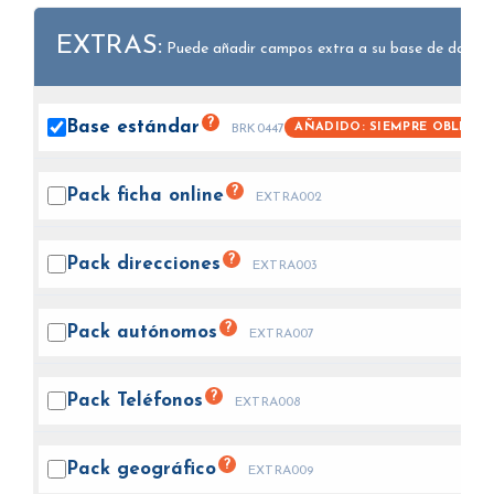
EXTRAS:
Puede añadir campos extra a su base de datos.
?
Base
estándar
AÑADIDO: SIEMPRE OBLIGAT
BRK0447
?
Pack ficha
online
EXTRA002
?
Pack
direcciones
EXTRA003
?
Pack
autónomos
EXTRA007
?
Pack
Teléfonos
EXTRA008
?
Pack
geográfico
EXTRA009