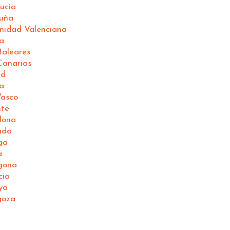
ucia
luña
nidad Valenciana
a
Baleares
Canarias
id
a
Vasco
nte
lona
ada
ga
a
gona
cia
ya
goza