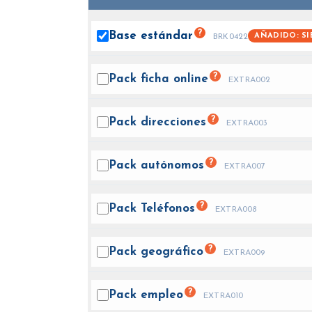
?
Base
estándar
AÑADIDO: SI
BRK0422
?
Pack ficha
online
EXTRA002
?
Pack
direcciones
EXTRA003
?
Pack
autónomos
EXTRA007
?
Pack
Teléfonos
EXTRA008
?
Pack
geográfico
EXTRA009
?
Pack
empleo
EXTRA010