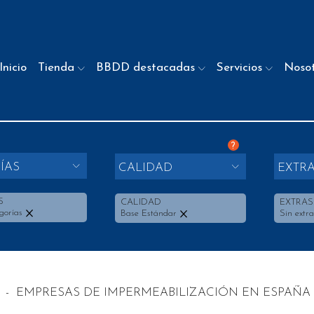
Inicio
Tienda
BBDD destacadas
Servicios
Noso
?
ÍAS
CALIDAD
EXTR
S
CALIDAD
EXTRAS
gorías
Base Estándar
Sin extra
-
EMPRESAS DE IMPERMEABILIZACIÓN EN ESPAÑA