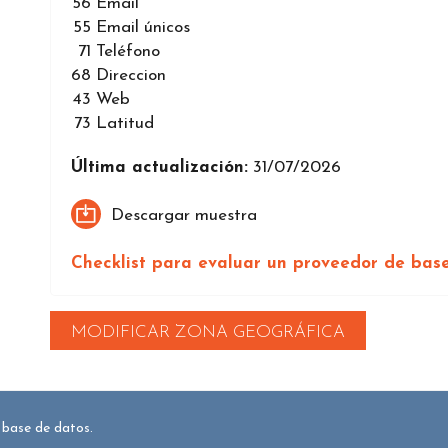
56
Email
55
Email únicos
71
Teléfono
68
Direccion
43
Web
73
Latitud
Última actualización:
31/07/2026
Descargar muestra
Checklist para evaluar un proveedor de bas
MODIFICAR ZONA GEOGRÁFICA
 base de datos.