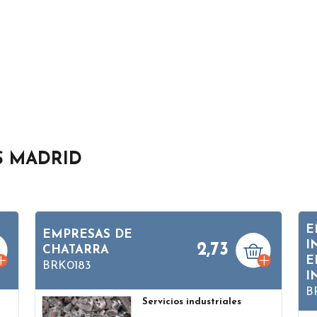
S MADRID
E
EMPRESAS DE
I
2,73
CHATARRA
E
BRK0183
I
B
Servicios industriales