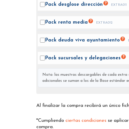
?
Pack desglose
dirección
EXTRA011
?
Pack renta
media
EXTRA012
?
Pack deuda viva
ayuntamiento
?
Pack sucursales y
delegaciones
Nota: las muestras descargables de cada extra s
adicionales se suman a los de la Base estándar en 
Al finalizar la compra recibirá un único fi
*Cumpliendo
ciertas condiciones
se aplica
compra.