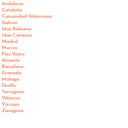
 Andalucia
n Cataluña
n Comunidad Valenciana
 Galicia
Islas Baleares
Islas Canarias
n Madrid
n Murcia
 Pais Vasco
 Alicante
 Barcelona
n Granada
n Malaga
Sevilla
n Tarragona
 Valencia
 Vizcaya
n Zaragoza