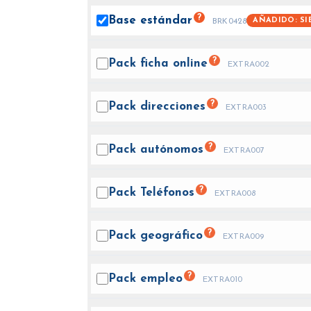
?
Base
estándar
AÑADIDO: SI
BRK0428
?
Pack ficha
online
EXTRA002
?
Pack
direcciones
EXTRA003
?
Pack
autónomos
EXTRA007
?
Pack
Teléfonos
EXTRA008
?
Pack
geográfico
EXTRA009
?
Pack
empleo
EXTRA010