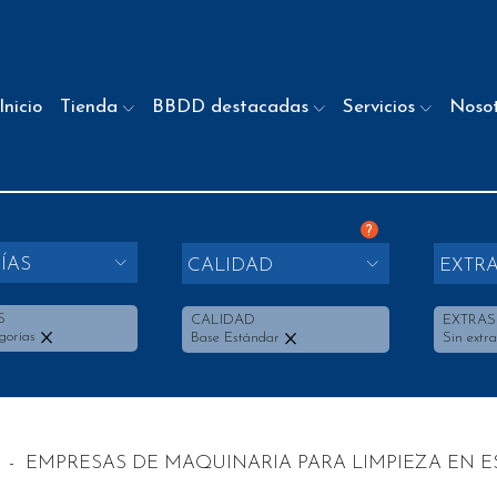
Inicio
Tienda
BBDD destacadas
Servicios
Noso
?
ÍAS
CALIDAD
EXTR
S
CALIDAD
EXTRAS
gorías
Base Estándar
Sin extra
-
EMPRESAS DE MAQUINARIA PARA LIMPIEZA EN 