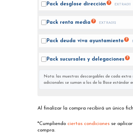
?
Pack desglose
dirección
EXTRA011
?
Pack renta
media
EXTRA012
?
Pack deuda viva
ayuntamiento
?
Pack sucursales y
delegaciones
Nota: las muestras descargables de cada extra s
adicionales se suman a los de la Base estándar en 
Al finalizar la compra recibirá un único fi
*Cumpliendo
ciertas condiciones
se aplica
compra.