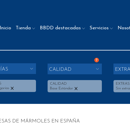
Inicio
Tienda
BBDD destacadas
Servicios
Noso
?
ÍAS
CALIDAD
EXTR
S
CALIDAD
EXTRAS
gorías
Base Estándar
Sin extra
ESAS DE MÁRMOLES EN ESPAÑA