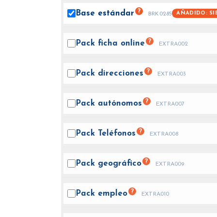
?
Base
estándar
AÑADIDO: SI
BRK0285
?
Pack ficha
online
EXTRA002
?
Pack
direcciones
EXTRA003
?
Pack
autónomos
EXTRA007
?
Pack
Teléfonos
EXTRA008
?
Pack
geográfico
EXTRA009
?
Pack
empleo
EXTRA010