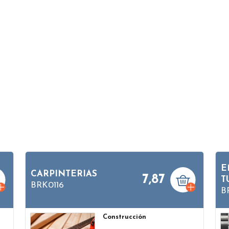
E
CARPINTERIAS
7,87
T
BRK0116
B
Construcción