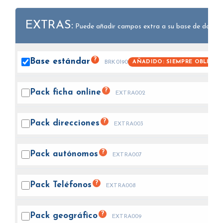
EXTRAS:
Puede añadir campos extra a su base de datos.
?
Base
estándar
AÑADIDO: SIEMPRE OBLIGAT
BRK0190
?
Pack ficha
online
EXTRA002
?
Pack
direcciones
EXTRA003
?
Pack
autónomos
EXTRA007
?
Pack
Teléfonos
EXTRA008
?
Pack
geográfico
EXTRA009