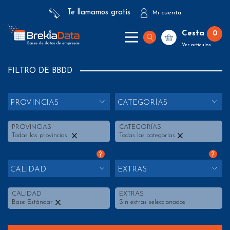
Te llamamos gratis
Mi cuenta
Cesta
0
Ver artículos
FILTRO DE BBDD
PROVINCIAS
CATEGORÍAS
PROVINCIAS
CATEGORÍAS
Todas las provincias
Todas las categorías
?
?
CALIDAD
EXTRAS
CALIDAD
EXTRAS
Base Estándar
Sin extras seleccionados