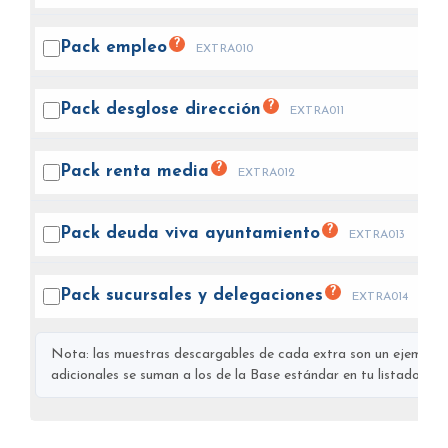
?
Pack
empleo
EXTRA010
?
Pack desglose
dirección
EXTRA011
?
Pack renta
media
EXTRA012
?
Pack deuda viva
ayuntamiento
EXTRA013
?
Pack sucursales y
delegaciones
EXTRA014
Nota: las muestras descargables de cada extra son un ejemplo s
adicionales se suman a los de la Base estándar en tu listado final