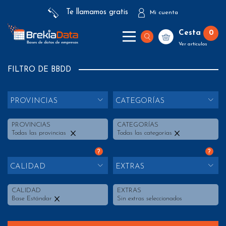
Te llamamos gratis
Mi cuenta
Cesta
0
Ver artículos
FILTRO DE BBDD
PROVINCIAS
CATEGORÍAS
PROVINCIAS
CATEGORÍAS
Todas las provincias
Todas las categorías
?
?
CALIDAD
EXTRAS
CALIDAD
EXTRAS
Base Estándar
Sin extras seleccionados