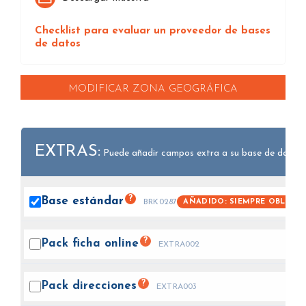
Checklist para evaluar un proveedor de bases
de datos
MODIFICAR ZONA GEOGRÁFICA
EXTRAS:
Puede añadir campos extra a su base de datos.
?
Base
estándar
AÑADIDO: SIEMPRE OBLIGAT
BRK0287
?
Pack ficha
online
EXTRA002
?
Pack
direcciones
EXTRA003