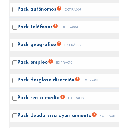
?
Pack
autónomos
EXTRA007
?
Pack
Teléfonos
EXTRA008
?
Pack
geográfico
EXTRA009
?
Pack
empleo
EXTRA010
?
Pack desglose
dirección
EXTRA011
?
Pack renta
media
EXTRA012
?
Pack deuda viva
ayuntamiento
EXTRA013