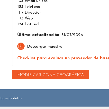
103
Email únicos
123
Teléfono
117
Direccion
73
Web
124
Latitud
Última actualización:
31/07/2026
Descargar muestra
Checklist para evaluar un proveedor de bas
MODIFICAR ZONA GEOGRÁFICA
 base de datos.