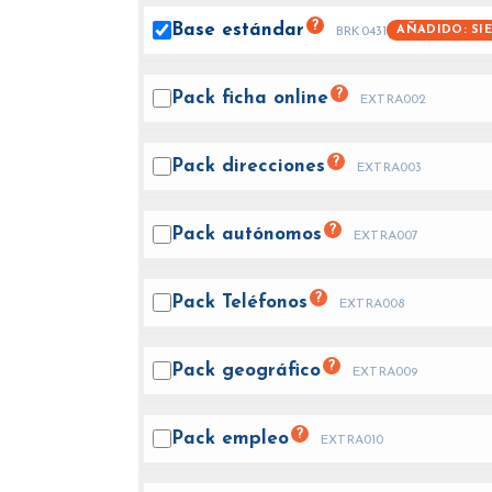
?
Base
estándar
AÑADIDO: SI
BRK0431
?
Pack ficha
online
EXTRA002
?
Pack
direcciones
EXTRA003
?
Pack
autónomos
EXTRA007
?
Pack
Teléfonos
EXTRA008
?
Pack
geográfico
EXTRA009
?
Pack
empleo
EXTRA010