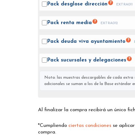
?
Pack desglose
dirección
EXTRA011
?
Pack renta
media
EXTRA012
?
Pack deuda viva
ayuntamiento
?
Pack sucursales y
delegaciones
Nota: las muestras descargables de cada extra s
adicionales se suman a los de la Base estándar en 
Al finalizar la compra recibirá un único fi
*Cumpliendo
ciertas condiciones
se aplica
compra.