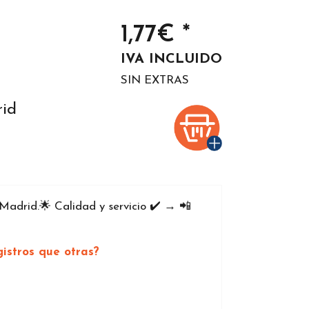
1,77€ *
IVA INCLUIDO
SIN EXTRAS
rid
adrid.🌟 Calidad y servicio ✔️ → 📲
istros que otras?