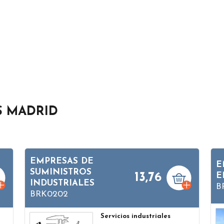
S MADRID
EMPRESAS DE
E
SUMINISTROS
13,76
E
INDUSTRIALES
B
BRK0202
Servicios industriales