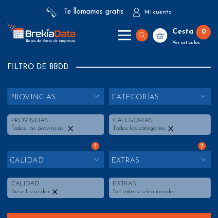
Te llamamos gratis
Mi cuenta
Cesta
0
Ver artículos
FILTRO DE BBDD
PROVINCIAS
CATEGORÍAS
PROVINCIAS
CATEGORÍAS
Todas las provincias
Todas las categorías
?
?
CALIDAD
EXTRAS
CALIDAD
EXTRAS
Base Estándar
Sin extras seleccionados