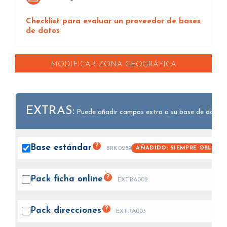
Checklist para evaluar un proveedor de bases
de datos
MODIFICAR ZONA GEOGRÁFICA
EXTRAS:
Puede añadir campos extra a su base de datos.
?
Base
estándar
AÑADIDO: SIEMPRE OBLIGAT
BRK0289
?
Pack ficha
online
EXTRA002
?
Pack
direcciones
EXTRA003