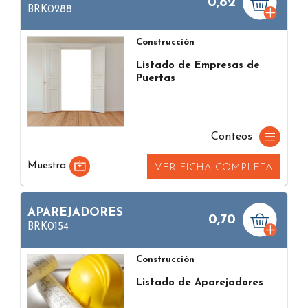
0,82
BRK0288
Construcción
Listado de Empresas de
Puertas
Conteos
Muestra
VER FICHA COMPLETA
APAREJADORES
0,70
BRK0154
Construcción
Listado de Aparejadores