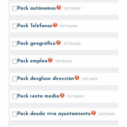
?
Pack
autónomos
EXTRA007
?
Pack
Teléfonos
EXTRA008
?
Pack
geográfico
EXTRA009
?
Pack
empleo
EXTRA010
?
Pack desglose
dirección
EXTRA011
?
Pack renta
media
EXTRA012
?
Pack deuda viva
ayuntamiento
EXTRA013