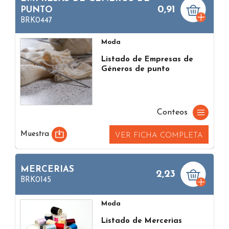
0,91
PUNTO
BRK0447
Moda
Listado de Empresas de
Géneros de punto
Conteos
Muestra
VER FICHA COMPLETA
MERCERIAS
2,23
BRK0145
Moda
Listado de Mercerias