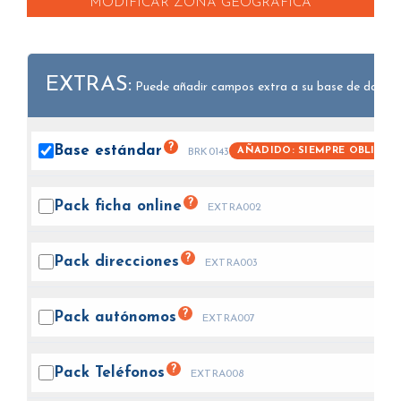
MODIFICAR ZONA GEOGRÁFICA
EXTRAS:
Puede añadir campos extra a su base de datos.
?
Base
estándar
AÑADIDO: SIEMPRE OBLIGAT
BRK0143
?
Pack ficha
online
EXTRA002
?
Pack
direcciones
EXTRA003
?
Pack
autónomos
EXTRA007
?
Pack
Teléfonos
EXTRA008