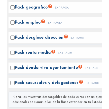
?
Pack
geográfico
EXTRA009
?
Pack
empleo
EXTRA010
?
Pack desglose
dirección
EXTRA011
?
Pack renta
media
EXTRA012
?
Pack deuda viva
ayuntamiento
EXTRA013
?
Pack sucursales y
delegaciones
EXTRA014
Nota: las muestras descargables de cada extra son un ejemplo s
adicionales se suman a los de la Base estándar en tu listado final