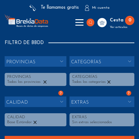
Te llamamos gratis
Mi cuenta
Cesta
0
Ver artículos
FILTRO DE BBDD
PROVINCIAS
CATEGORÍAS
PROVINCIAS
CATEGORÍAS
Todas las provincias
Todas las categorías
?
?
CALIDAD
EXTRAS
CALIDAD
EXTRAS
Base Estándar
Sin extras seleccionados