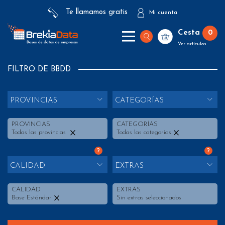
Te llamamos gratis
Mi cuenta
Cesta
0
Ver artículos
FILTRO DE BBDD
PROVINCIAS
CATEGORÍAS
PROVINCIAS
CATEGORÍAS
Todas las provincias
Todas las categorías
?
?
CALIDAD
EXTRAS
CALIDAD
EXTRAS
Base Estándar
Sin extras seleccionados