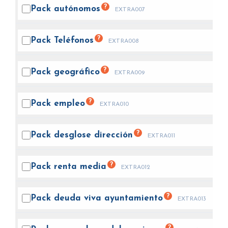
?
Pack
autónomos
EXTRA007
?
Pack
Teléfonos
EXTRA008
?
Pack
geográfico
EXTRA009
?
Pack
empleo
EXTRA010
?
Pack desglose
dirección
EXTRA011
?
Pack renta
media
EXTRA012
?
Pack deuda viva
ayuntamiento
EXTRA013
?