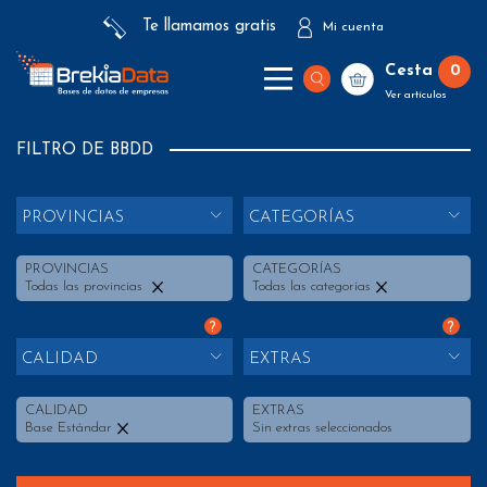
Te llamamos gratis
Mi cuenta
Cesta
0
Ver artículos
FILTRO DE BBDD
PROVINCIAS
CATEGORÍAS
PROVINCIAS
CATEGORÍAS
Todas las provincias
Todas las categorías
?
?
CALIDAD
EXTRAS
CALIDAD
EXTRAS
Base Estándar
Sin extras seleccionados