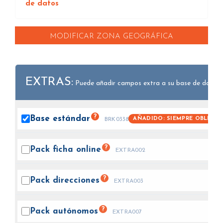
de datos
MODIFICAR ZONA GEOGRÁFICA
EXTRAS:
Puede añadir campos extra a su base de datos.
?
Base
estándar
AÑADIDO: SIEMPRE OBLIGAT
BRK0338
?
Pack ficha
online
EXTRA002
?
Pack
direcciones
EXTRA003
?
Pack
autónomos
EXTRA007