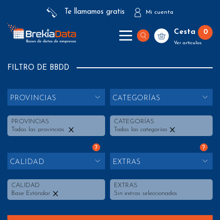
Te llamamos gratis
Mi cuenta
Cesta
0
Ver artículos
FILTRO DE BBDD
PROVINCIAS
CATEGORÍAS
PROVINCIAS
CATEGORÍAS
Todas las provincias
Todas las categorías
?
?
CALIDAD
EXTRAS
CALIDAD
EXTRAS
Base Estándar
Sin extras seleccionados