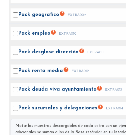
?
Pack
geográfico
EXTRA009
?
Pack
empleo
EXTRA010
?
Pack desglose
dirección
EXTRA011
?
Pack renta
media
EXTRA012
?
Pack deuda viva
ayuntamiento
EXTRA013
?
Pack sucursales y
delegaciones
EXTRA014
Nota: las muestras descargables de cada extra son un ejemplo s
adicionales se suman a los de la Base estándar en tu listado final