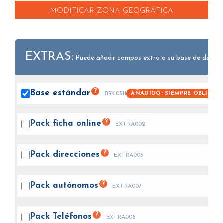
MODIFICAR ZONA GEOGRÁFICA
EXTRAS:
Puede añadir campos extra a su base de datos.
?
Base
estándar
AÑADIDO: SIEMPRE OBLIGAT
BRK0311
?
Pack ficha
online
EXTRA002
?
Pack
direcciones
EXTRA003
?
Pack
autónomos
EXTRA007
?
Pack
Teléfonos
EXTRA008