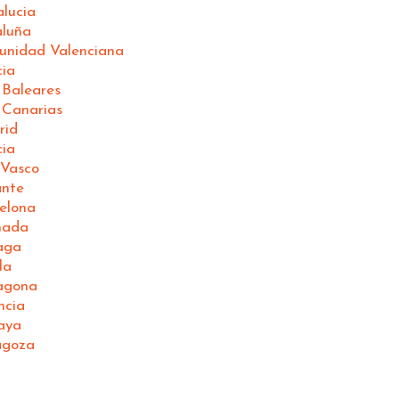
lucia
aluña
unidad Valenciana
cia
 Baleares
 Canarias
rid
cia
 Vasco
ante
elona
nada
aga
la
ragona
ncia
aya
agoza