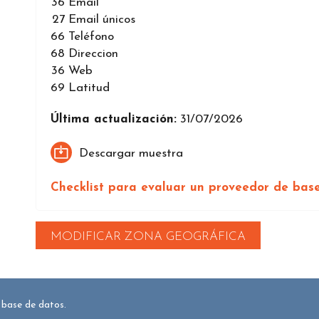
36
Email
27
Email únicos
66
Teléfono
68
Direccion
36
Web
69
Latitud
Última actualización:
31/07/2026
Descargar muestra
Checklist para evaluar un proveedor de bas
MODIFICAR ZONA GEOGRÁFICA
 base de datos.