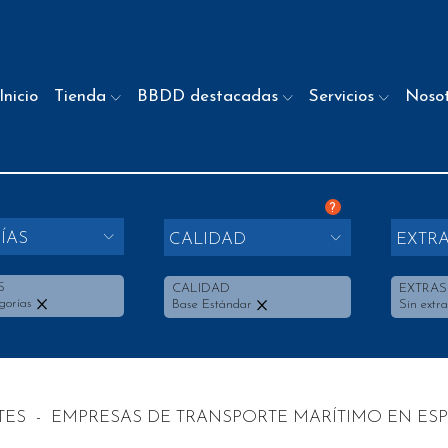
Inicio
Tienda
BBDD destacadas
Servicios
Noso
?
ÍAS
CALIDAD
EXTR
S
CALIDAD
EXTRAS
gorías
Base Estándar
Sin extra
TES
-
EMPRESAS DE TRANSPORTE MARÍTIMO EN ES