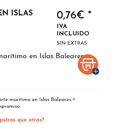
N ISLAS
0,76€ *
IVA
INCLUIDO
SIN EXTRAS
arítimo en Islas Baleares
e marítimo en Islas Baleares.⭐️
mpromiso.
istros que otras?