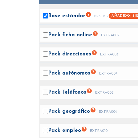
?
Base
estándar
AÑADIDO: SI
BRK0312
?
Pack ficha
online
EXTRA002
?
Pack
direcciones
EXTRA003
?
Pack
autónomos
EXTRA007
?
Pack
Teléfonos
EXTRA008
?
Pack
geográfico
EXTRA009
?
Pack
empleo
EXTRA010