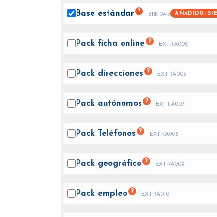
?
Base
estándar
AÑADIDO: SI
BRK0418
?
Pack ficha
online
EXTRA002
?
Pack
direcciones
EXTRA003
?
Pack
autónomos
EXTRA007
?
Pack
Teléfonos
EXTRA008
?
Pack
geográfico
EXTRA009
?
Pack
empleo
EXTRA010