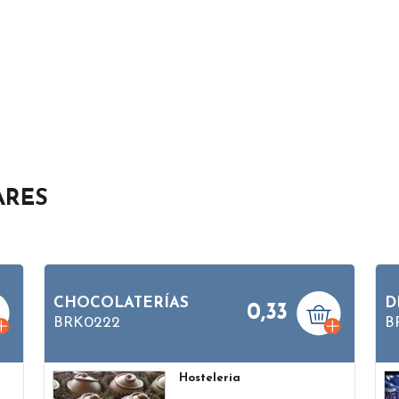
ARES
CHOCOLATERÍAS
D
0,33
BRK0222
B
Hosteleria