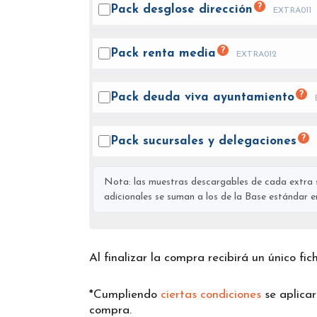
?
Pack desglose
dirección
EXTRA011
?
Pack renta
media
EXTRA012
?
Pack deuda viva
ayuntamiento
?
Pack sucursales y
delegaciones
Nota: las muestras descargables de cada extra s
adicionales se suman a los de la Base estándar en 
Al finalizar la compra recibirá un único fi
*Cumpliendo
ciertas condiciones
se aplica
compra.