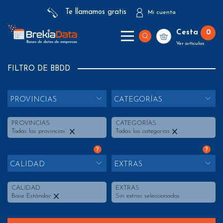
Te llamamos gratis
Mi cuenta
Cesta
0
Ver artículos
FILTRO DE BBDD
PROVINCIAS
CATEGORÍAS
PROVINCIAS
CATEGORÍAS
Todas las provincias
Todas las categorías
?
?
CALIDAD
EXTRAS
CALIDAD
EXTRAS
Base Estándar
Sin extras seleccionados