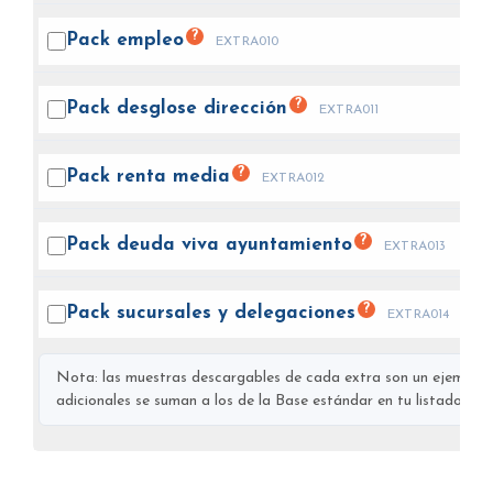
?
Pack
empleo
EXTRA010
?
Pack desglose
dirección
EXTRA011
?
Pack renta
media
EXTRA012
?
Pack deuda viva
ayuntamiento
EXTRA013
?
Pack sucursales y
delegaciones
EXTRA014
Nota: las muestras descargables de cada extra son un ejemplo s
adicionales se suman a los de la Base estándar en tu listado final