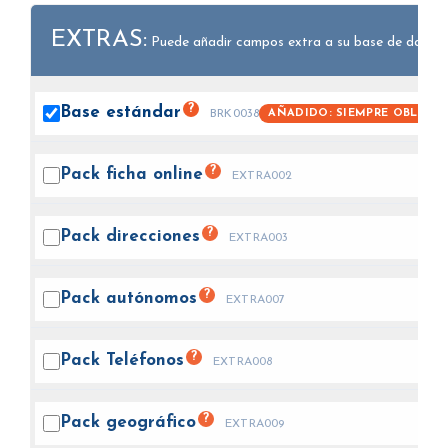
EXTRAS:
Puede añadir campos extra a su base de datos.
?
Base
estándar
AÑADIDO: SIEMPRE OBLIGAT
BRK0038
?
Pack ficha
online
EXTRA002
?
Pack
direcciones
EXTRA003
?
Pack
autónomos
EXTRA007
?
Pack
Teléfonos
EXTRA008
?
Pack
geográfico
EXTRA009