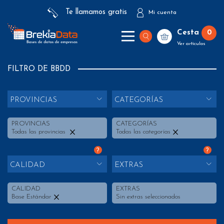
Te llamamos gratis
Mi cuenta
Cesta
0
Ver artículos
FILTRO DE BBDD
PROVINCIAS
CATEGORÍAS
PROVINCIAS
CATEGORÍAS
Todas las provincias
Todas las categorías
?
?
CALIDAD
EXTRAS
CALIDAD
EXTRAS
Base Estándar
Sin extras seleccionados