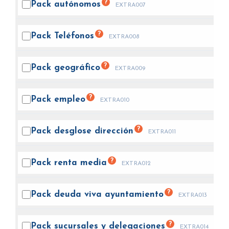
?
Pack
autónomos
EXTRA007
?
Pack
Teléfonos
EXTRA008
?
Pack
geográfico
EXTRA009
?
Pack
empleo
EXTRA010
?
Pack desglose
dirección
EXTRA011
?
Pack renta
media
EXTRA012
?
Pack deuda viva
ayuntamiento
EXTRA013
?
Pack sucursales y
delegaciones
EXTRA014