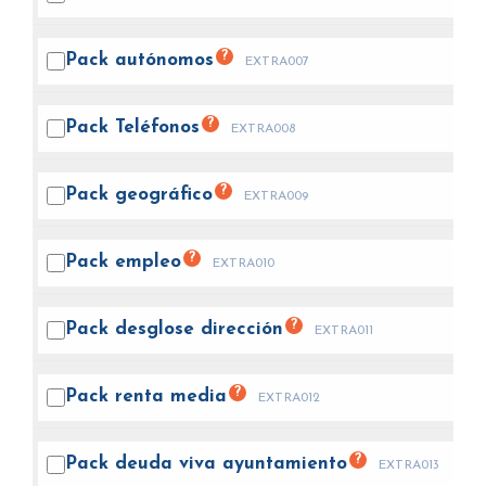
?
Pack
autónomos
EXTRA007
?
Pack
Teléfonos
EXTRA008
?
Pack
geográfico
EXTRA009
?
Pack
empleo
EXTRA010
?
Pack desglose
dirección
EXTRA011
?
Pack renta
media
EXTRA012
?
Pack deuda viva
ayuntamiento
EXTRA013