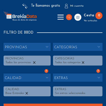
Te llamamos gratis
Mi cuenta
Cesta
0
Ver artículos
FILTRO DE BBDD
PROVINCIAS
CATEGORÍAS
PROVINCIAS
CATEGORÍAS
Todas las provincias
Todas las categorías
?
?
CALIDAD
EXTRAS
CALIDAD
EXTRAS
Base Estándar
Sin extras seleccionados