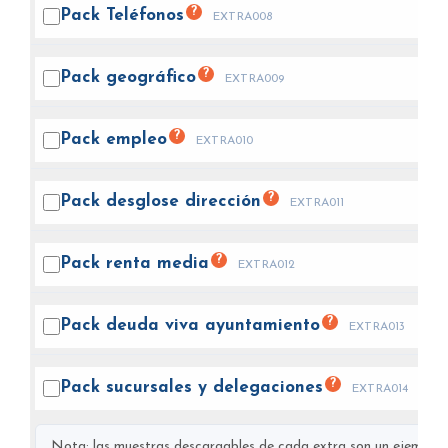
?
Pack
Teléfonos
EXTRA008
?
Pack
geográfico
EXTRA009
?
Pack
empleo
EXTRA010
?
Pack desglose
dirección
EXTRA011
?
Pack renta
media
EXTRA012
?
Pack deuda viva
ayuntamiento
EXTRA013
?
Pack sucursales y
delegaciones
EXTRA014
Nota: las muestras descargables de cada extra son un ejemplo s