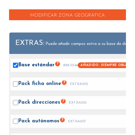
MODIFICAR ZONA GEOGRÁFICA
EXTRAS:
Puede añadir campos extra a su base de datos.
?
Base
estándar
AÑADIDO: SIEMPRE OBLIGAT
BRK0346
?
Pack ficha
online
EXTRA002
?
Pack
direcciones
EXTRA003
?
Pack
autónomos
EXTRA007