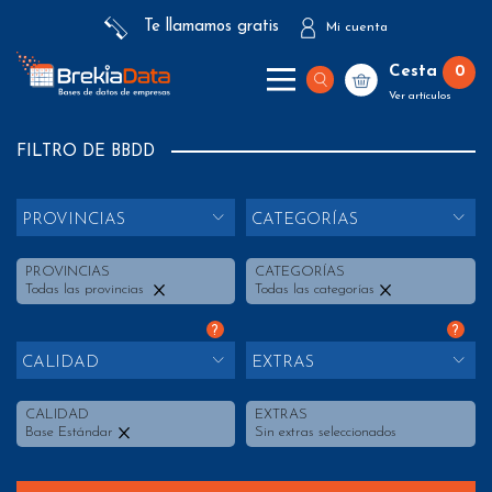
Te llamamos gratis
Mi cuenta
Cesta
0
Ver artículos
FILTRO DE BBDD
PROVINCIAS
CATEGORÍAS
PROVINCIAS
CATEGORÍAS
Todas las provincias
Todas las categorías
?
?
CALIDAD
EXTRAS
CALIDAD
EXTRAS
Base Estándar
Sin extras seleccionados