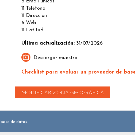
6
Email únicos
11
Teléfono
11
Direccion
6
Web
11
Latitud
Última actualización:
31/07/2026
Descargar muestra
Checklist para evaluar un proveedor de bas
MODIFICAR ZONA GEOGRÁFICA
 base de datos.