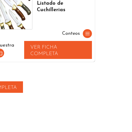
Listado de
Cuchillerias
Conteos
uestra
VER FICHA
COMPLETA
MPLETA