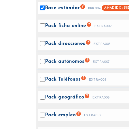
?
Base
estándar
AÑADIDO: SI
BRK0041
?
Pack ficha
online
EXTRA002
?
Pack
direcciones
EXTRA003
?
Pack
autónomos
EXTRA007
?
Pack
Teléfonos
EXTRA008
?
Pack
geográfico
EXTRA009
?
Pack
empleo
EXTRA010