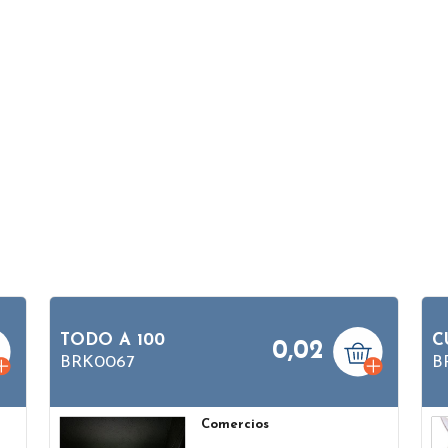
TODO A 100
C
0,02
BRK0067
B
Comercios