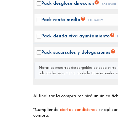
?
Pack desglose
dirección
EXTRA011
?
Pack renta
media
EXTRA012
?
Pack deuda viva
ayuntamiento
?
Pack sucursales y
delegaciones
Nota: las muestras descargables de cada extra s
adicionales se suman a los de la Base estándar en 
Al finalizar la compra recibirá un único fi
*Cumpliendo
ciertas condiciones
se aplica
compra.