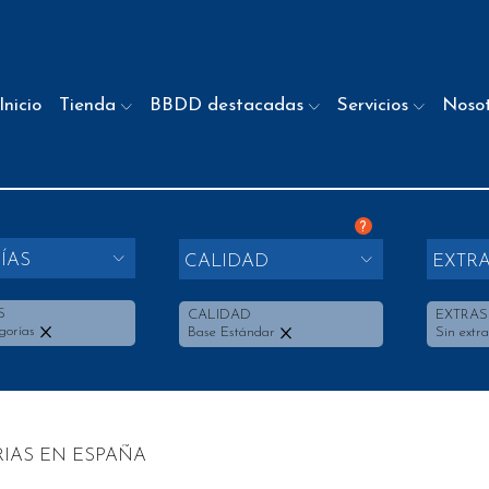
Inicio
Tienda
BBDD destacadas
Servicios
Noso
?
ÍAS
CALIDAD
EXTR
S
CALIDAD
EXTRAS
gorías
Base Estándar
Sin extra
IAS EN ESPAÑA