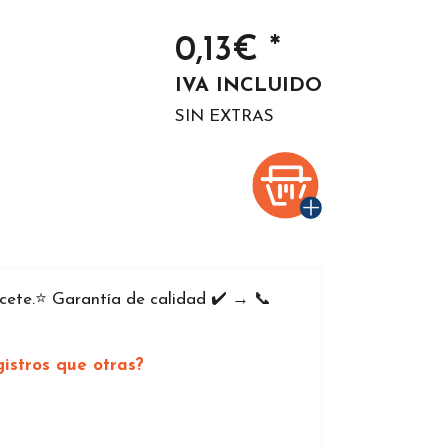
0,13€ *
IVA INCLUIDO
SIN EXTRAS
ete.⭐️ Garantía de calidad ✔️ → 📞
istros que otras?