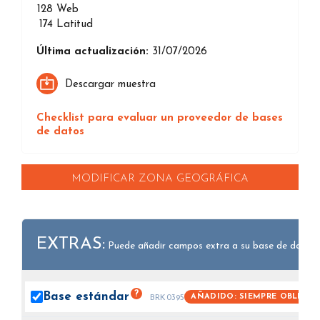
128
Web
174
Latitud
Última actualización:
31/07/2026
Descargar muestra
Checklist para evaluar un proveedor de bases
de datos
MODIFICAR ZONA GEOGRÁFICA
EXTRAS:
Puede añadir campos extra a su base de datos.
?
Base
estándar
AÑADIDO: SIEMPRE OBLIGAT
BRK0395