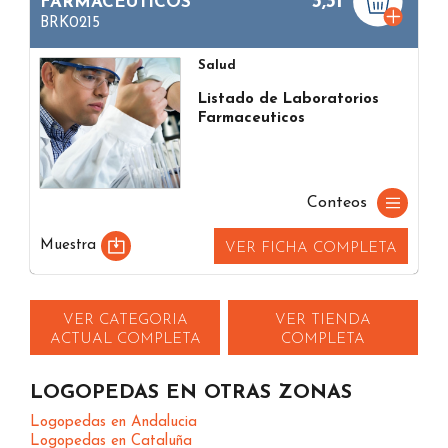
3,31
FARMACEUTICOS
BRK0215
Salud
Listado de Laboratorios
Farmaceuticos
Conteos
Muestra
VER FICHA COMPLETA
VER CATEGORIA
VER TIENDA
ACTUAL COMPLETA
COMPLETA
LOGOPEDAS EN OTRAS ZONAS
Logopedas en Andalucia
Logopedas en Cataluña