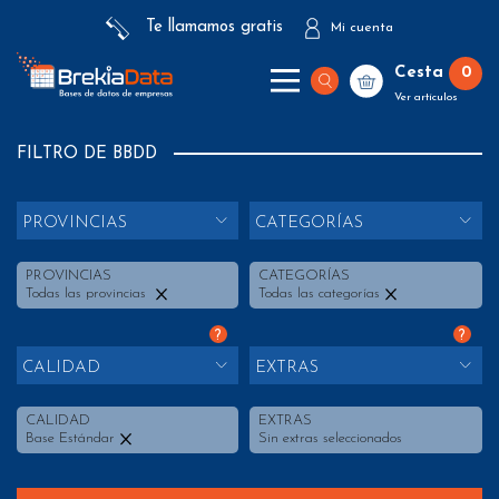
Te llamamos gratis
Mi cuenta
Cesta
0
Ver artículos
FILTRO DE BBDD
PROVINCIAS
CATEGORÍAS
PROVINCIAS
CATEGORÍAS
Todas las provincias
Todas las categorías
?
?
CALIDAD
EXTRAS
CALIDAD
EXTRAS
Base Estándar
Sin extras seleccionados