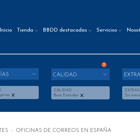
Inicio
Tienda
BBDD destacadas
Servicios
Noso
?
ÍAS
CALIDAD
EXTR
S
CALIDAD
EXTRAS
gorías
Base Estándar
Sin extra
TES
-
OFICINAS DE CORREOS EN ESPAÑA