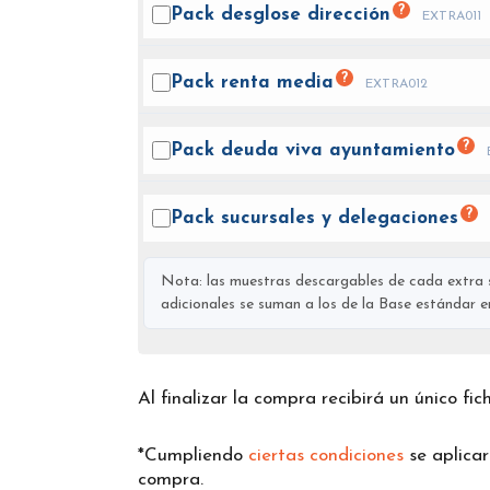
?
Pack desglose
dirección
EXTRA011
?
Pack renta
media
EXTRA012
?
Pack deuda viva
ayuntamiento
?
Pack sucursales y
delegaciones
Nota: las muestras descargables de cada extra s
adicionales se suman a los de la Base estándar en 
Al finalizar la compra recibirá un único fi
*Cumpliendo
ciertas condiciones
se aplica
compra.