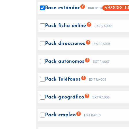
?
Base
estándar
AÑADIDO: SI
BRK0309
?
Pack ficha
online
EXTRA002
?
Pack
direcciones
EXTRA003
?
Pack
autónomos
EXTRA007
?
Pack
Teléfonos
EXTRA008
?
Pack
geográfico
EXTRA009
?
Pack
empleo
EXTRA010