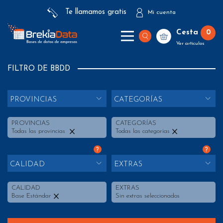
Te llamamos gratis
Mi cuenta
Cesta
0
Ver artículos
FILTRO DE BBDD
PROVINCIAS
CATEGORÍAS
PROVINCIAS
CATEGORÍAS
Todas las provincias
Todas las categorías
?
?
CALIDAD
EXTRAS
CALIDAD
EXTRAS
Base Estándar
Sin extras seleccionados