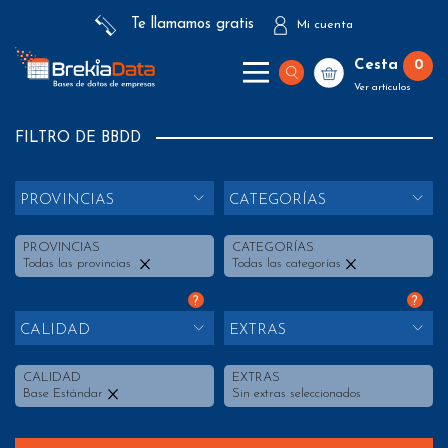
Te llamamos gratis
Mi cuenta
Cesta
0
Ver artículos
FILTRO DE BBDD
PROVINCIAS
CATEGORÍAS
PROVINCIAS
CATEGORÍAS
Todas las provincias
Todas las categorías
?
?
CALIDAD
EXTRAS
CALIDAD
EXTRAS
Base Estándar
Sin extras seleccionados