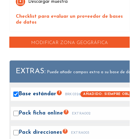
Descargar muestra
Checklist para evaluar un proveedor de bases
de datos
MODIFICAR ZONA GEOGRÁFICA
EXTRAS:
Puede añadir campos extra a su base de datos.
?
Base
estándar
AÑADIDO: SIEMPRE OBLIGAT
BRK0326
?
Pack ficha
online
EXTRA002
?
Pack
direcciones
EXTRA003