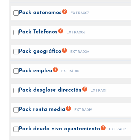
?
Pack
autónomos
EXTRA007
?
Pack
Teléfonos
EXTRA008
?
Pack
geográfico
EXTRA009
?
Pack
empleo
EXTRA010
?
Pack desglose
dirección
EXTRA011
?
Pack renta
media
EXTRA012
?
Pack deuda viva
ayuntamiento
EXTRA013