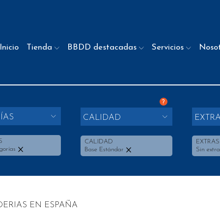
Inicio
Tienda
BBDD destacadas
Servicios
Noso
?
ÍAS
CALIDAD
EXTR
S
CALIDAD
EXTRAS
gorías
Base Estándar
Sin extra
DERIAS EN ESPAÑA