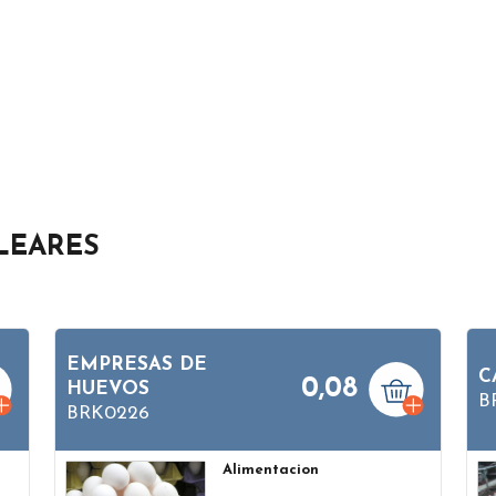
LEARES
EMPRESAS DE
C
0,08
HUEVOS
B
BRK0226
Alimentacion