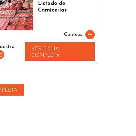
Listado de
Carnicerias
Conteos
uestra
VER FICHA
COMPLETA
MPLETA