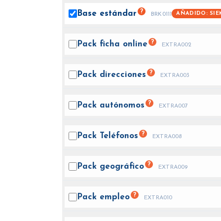
?
Base
estándar
AÑADIDO: SIE
BRK0111
?
Pack ficha
online
EXTRA002
?
Pack
direcciones
EXTRA003
?
Pack
autónomos
EXTRA007
?
Pack
Teléfonos
EXTRA008
?
Pack
geográfico
EXTRA009
?
Pack
empleo
EXTRA010