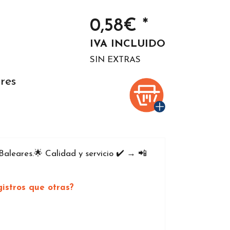
0,58€ *
IVA INCLUIDO
SIN EXTRAS
res
aleares.🌟 Calidad y servicio ✔️ → 📲
istros que otras?