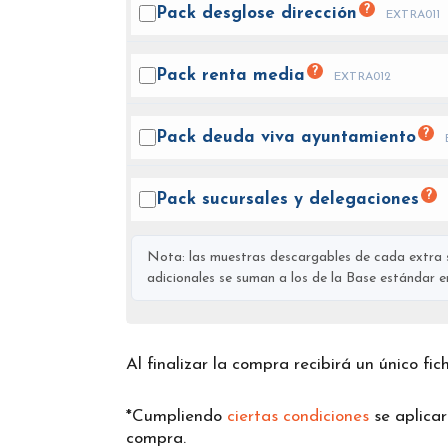
?
Pack desglose
dirección
EXTRA011
?
Pack renta
media
EXTRA012
?
Pack deuda viva
ayuntamiento
?
Pack sucursales y
delegaciones
Nota: las muestras descargables de cada extra s
adicionales se suman a los de la Base estándar en 
Al finalizar la compra recibirá un único fi
*Cumpliendo
ciertas condiciones
se aplica
compra.