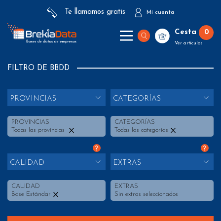
Te llamamos gratis
Mi cuenta
Cesta
0
Ver artículos
FILTRO DE BBDD
PROVINCIAS
CATEGORÍAS
PROVINCIAS
CATEGORÍAS
Todas las provincias
Todas las categorías
?
?
CALIDAD
EXTRAS
CALIDAD
EXTRAS
Base Estándar
Sin extras seleccionados