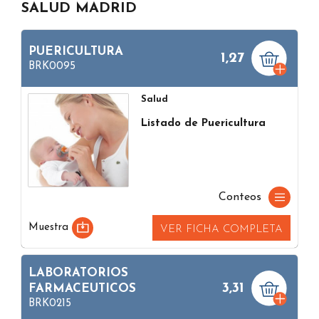
SALUD MADRID
PUERICULTURA
1,27
BRK0095
Salud
Listado de Puericultura
Conteos
Muestra
VER FICHA COMPLETA
LABORATORIOS
3,31
FARMACEUTICOS
BRK0215