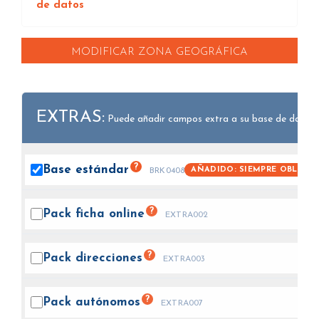
de datos
MODIFICAR ZONA GEOGRÁFICA
EXTRAS:
Puede añadir campos extra a su base de datos.
?
Base
estándar
AÑADIDO: SIEMPRE OBLIGAT
BRK0408
?
Pack ficha
online
EXTRA002
?
Pack
direcciones
EXTRA003
?
Pack
autónomos
EXTRA007