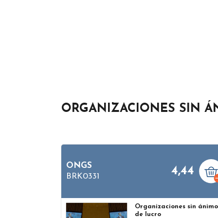
ORGANIZACIONES SIN Á
ONGS
4,44
BRK0331
Organizaciones sin ánim
de lucro