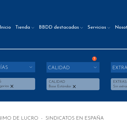
Inicio
Tienda
BBDD destacadas
Servicios
Noso
?
ÍAS
CALIDAD
EXTR
S
CALIDAD
EXTRAS
gorías
Base Estándar
Sin extra
NIMO DE LUCRO
-
SINDICATOS EN ESPAÑA