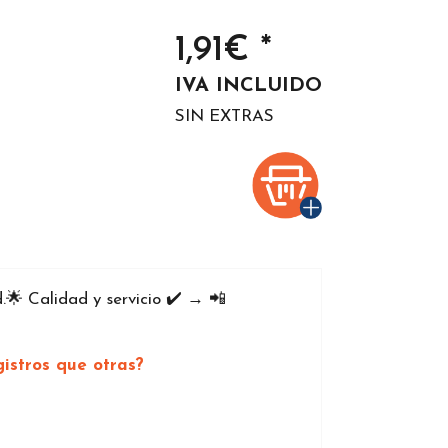
1,91€ *
IVA INCLUIDO
SIN EXTRAS
🌟 Calidad y servicio ✔️ → 📲
istros que otras?