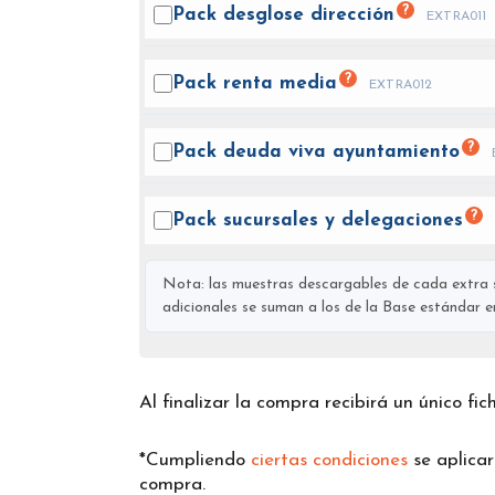
?
Pack desglose
dirección
EXTRA011
?
Pack renta
media
EXTRA012
?
Pack deuda viva
ayuntamiento
?
Pack sucursales y
delegaciones
Nota: las muestras descargables de cada extra s
adicionales se suman a los de la Base estándar en 
Al finalizar la compra recibirá un único fi
*Cumpliendo
ciertas condiciones
se aplica
compra.