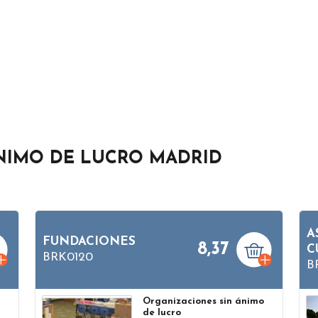
NIMO DE LUCRO MADRID
A
FUNDACIONES
8,37
C
BRK0120
B
o
Organizaciones sin ánimo
de lucro