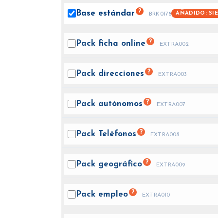
?
Base
estándar
AÑADIDO: SI
BRK0178
?
Pack ficha
online
EXTRA002
?
Pack
direcciones
EXTRA003
?
Pack
autónomos
EXTRA007
?
Pack
Teléfonos
EXTRA008
?
Pack
geográfico
EXTRA009
?
Pack
empleo
EXTRA010