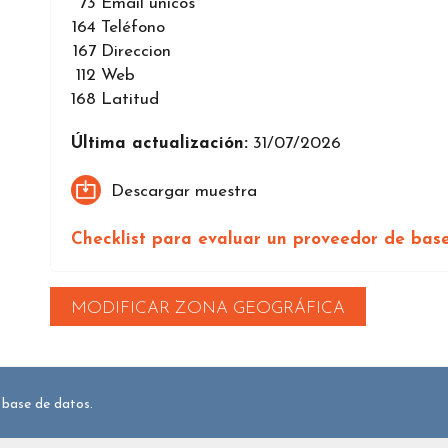
73
Email únicos
164
Teléfono
167
Direccion
112
Web
168
Latitud
Última actualización:
31/07/2026
Descargar muestra
Checklist para evaluar un proveedor de bas
MODIFICAR ZONA GEOGRÁFICA
 base de datos.